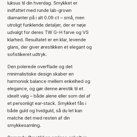
luksus til din hverdag. Smykket er
indfattet med runde lab-grown
diamanter på i alt 0.09 ct – små, men
utroligt funklende detaljer, der er nøje
udvalgt for deres TW G-H farve og VS
klarhed. Resultatet er en klar, levende
glans, der giver ørestikken et elegant og
sofistikeret udtryk.
Den polerede overflade og det
minimalistiske design skaber en
harmonisk balance mellem enkelhed og
Varen er tilføjet til kurven
elegance, og gør denne ørestik til et
ideelt valg – både alene eller som del af
et personligt ear-stack. Smykket fås i
både guld og hvidguld, så du let kan
matche det med resten af din
smykkesamling.