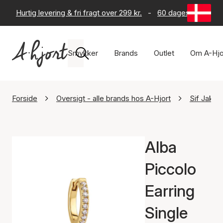
Hurtig levering & fri fragt over 299 kr.
-
60 dages returret
Smykker
Brands
Outlet
Om A-Hjo
Forside
Oversigt - alle brands hos A-Hjort
Sif Jako
Alba
Piccolo
Earring
Single