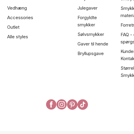
Vedhæng
Julegaver
Smykk
materi
Accessories
Forgyldte
smykker
Forret
Outlet
Sølvsmykker
FAQ - 
Alle styles
spørg
Gaver til hende
Kundes
Bryllupsgave
Kontak
Større
Smykk