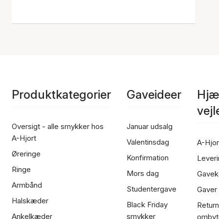
Produktkategorier
Gaveideer
Hjæ
vej
Oversigt - alle smykker hos
Januar udsalg
A-Hjort
Valentinsdag
A-Hjor
Øreringe
Konfirmation
Leveri
Ringe
Mors dag
Gavek
Armbånd
Studentergave
Gaver
Halskæder
Black Friday
Return
Ankelkæder
smykker
ombyt