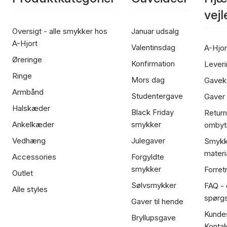
vej
Oversigt - alle smykker hos
Januar udsalg
A-Hjort
Valentinsdag
A-Hjor
Øreringe
Konfirmation
Leveri
Ringe
Mors dag
Gavek
Armbånd
Studentergave
Gaver
Halskæder
Black Friday
Return
Ankelkæder
smykker
ombyt
Vedhæng
Julegaver
Smykk
materi
Accessories
Forgyldte
smykker
Forret
Outlet
Sølvsmykker
FAQ - 
Alle styles
spørg
Gaver til hende
Kundes
Bryllupsgave
Kontak