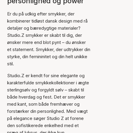
personlighed og power
Er du på udkig efter smykker, der
kombinerer tidløst dansk design med rå
detaljer og bæredygtige materialer?
Studio.Z smykker er skabt til dig, der
ønsker mere end blot pynt – du ønsker
et statement. Smykker, der udtrykker din
styrke, din femininitet og din helt unikke
stil.
Studio.Z er kendt for sine elegante og
karakterfulde smykkekollektioner i ægte
sterlingsølv og forgyldt sølv – skabt til
både hverdag og fest. Det er smykker
med kant, som både fremhæver og
forstærker din personlighed. Med vægt
på elegance søger Studio Z at forene
den sofistikerede enkelhed med et
præg af luksus, der ikke kun