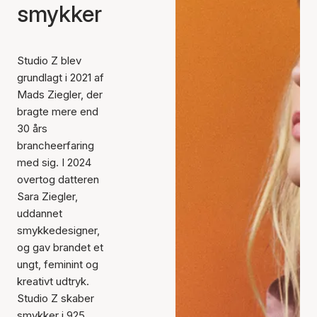
smykker
Studio Z blev
grundlagt i 2021 af
Mads Ziegler, der
bragte mere end
30 års
brancheerfaring
med sig. I 2024
overtog datteren
Sara Ziegler,
uddannet
smykkedesigner,
og gav brandet et
ungt, feminint og
kreativt udtryk.
Studio Z skaber
smykker i 925