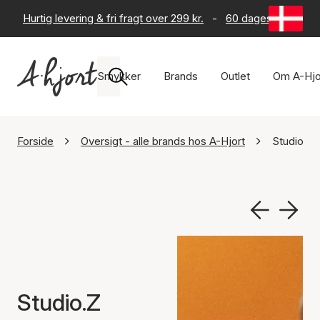
Hurtig levering & fri fragt over 299 kr.
-
60 dages returret
Smykker
Brands
Outlet
Om A-Hjo
Forside
Oversigt - alle brands hos A-Hjort
Studio.Z
Studio.Z