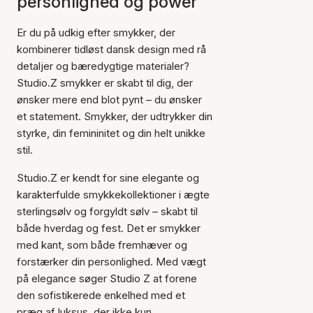
personlighed og power
Er du på udkig efter smykker, der
kombinerer tidløst dansk design med rå
detaljer og bæredygtige materialer?
Studio.Z smykker er skabt til dig, der
ønsker mere end blot pynt – du ønsker
et statement. Smykker, der udtrykker din
styrke, din femininitet og din helt unikke
stil.
Studio.Z er kendt for sine elegante og
karakterfulde smykkekollektioner i ægte
sterlingsølv og forgyldt sølv – skabt til
både hverdag og fest. Det er smykker
med kant, som både fremhæver og
forstærker din personlighed. Med vægt
på elegance søger Studio Z at forene
den sofistikerede enkelhed med et
præg af luksus, der ikke kun