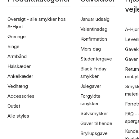
vej
Oversigt - alle smykker hos
Januar udsalg
A-Hjort
Valentinsdag
A-Hjor
Øreringe
Konfirmation
Leveri
Ringe
Mors dag
Gavek
Armbånd
Studentergave
Gaver
Halskæder
Black Friday
Return
Ankelkæder
smykker
ombyt
Vedhæng
Julegaver
Smykk
materi
Accessories
Forgyldte
smykker
Forret
Outlet
Sølvsmykker
FAQ - 
Alle styles
spørg
Gaver til hende
Kundes
Bryllupsgave
Kontak