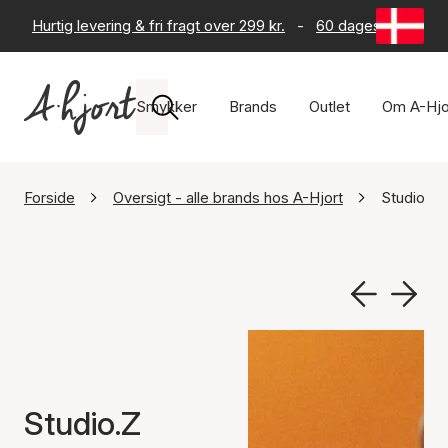
Hurtig levering & fri fragt over 299 kr.
-
60 dages returret
Smykker
Brands
Outlet
Om A-Hjo
Forside
Oversigt - alle brands hos A-Hjort
Studio.Z
Studio.Z