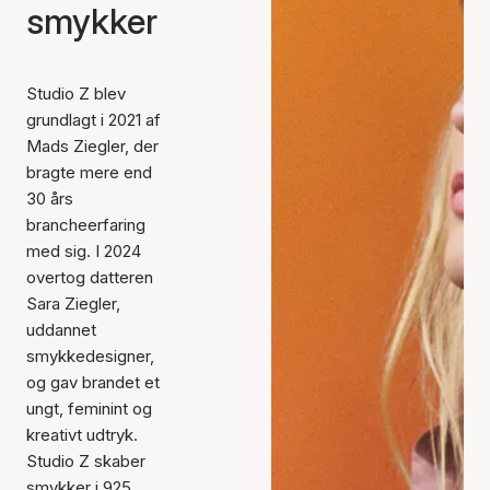
smykker
Studio Z blev
grundlagt i 2021 af
Mads Ziegler, der
bragte mere end
30 års
brancheerfaring
med sig. I 2024
overtog datteren
Sara Ziegler,
uddannet
smykkedesigner,
og gav brandet et
ungt, feminint og
kreativt udtryk.
Studio Z skaber
smykker i 925