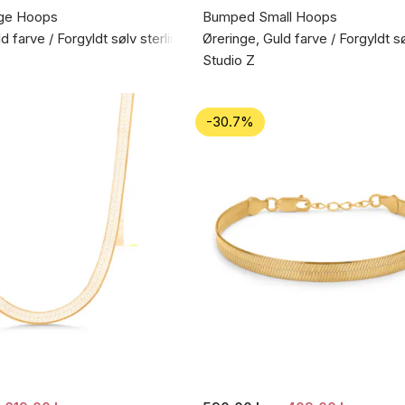
ge Hoops
Bumped Small Hoops
d farve / Forgyldt sølv sterling 925
Øreringe, Guld farve / Forgyldt s
Studio Z
-30.7%