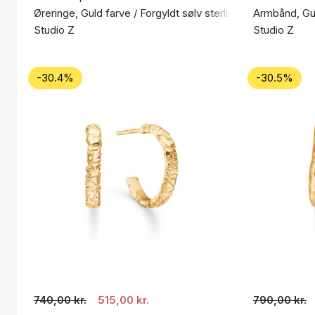
Øreringe, Guld farve / Forgyldt sølv sterling 925
Armbånd, Gul
Studio Z
Studio Z
-30.4%
-30.5%
740,00 kr.
515,00 kr.
790,00 kr.