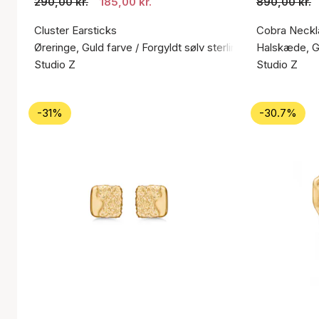
290,00 kr.
185,00 kr.
890,00 kr.
Cluster Earsticks
Cobra Neckl
Øreringe, Guld farve / Forgyldt sølv sterling 925
Halskæde, Gu
Studio Z
Studio Z
-31%
-30.7%