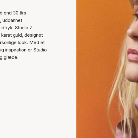
re end 30 års
r, uddannet
udtryk. Studio Z
 karat guld, designet
rsonlige look. Med et
ig inspiration er Studio
 og glæde.