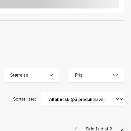
Størrelse
Pris
Sortér liste:
Side 1 ud af 2