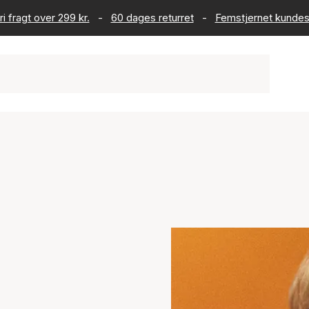
ri fragt over 299 kr.
-
60 dages returret
-
Femstjernet kundes