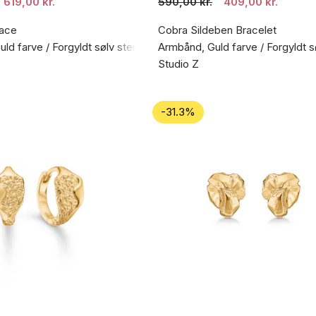
619,00 kr.
590,00 kr.
409,00 kr.
ace
Cobra Sildeben Bracelet
ld farve / Forgyldt sølv sterling 925
Armbånd, Guld farve / Forgyldt s
Studio Z
-31.3%