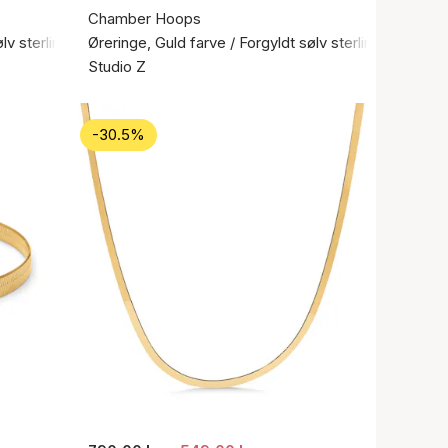
Chamber Hoops
ølv sterling 925
Øreringe, Guld farve / Forgyldt sølv sterling 925
Studio Z
-30.5%