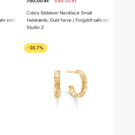
790,00 kr.
549,00 kr.
Cobra Sildeben Necklace Small
ølv sterling 925
Halskæde, Guld farve / Forgyldt sølv sterling 925
Studio Z
-30.7%