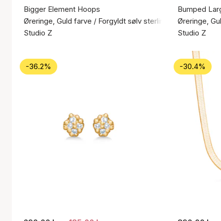
Bigger Element Hoops
Bumped Lar
Øreringe, Guld farve / Forgyldt sølv sterling 925
Øreringe, Gul
Studio Z
Studio Z
-36.2%
-30.4%