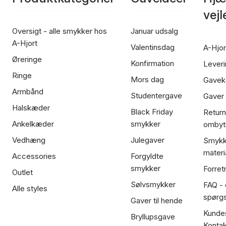
vej
Oversigt - alle smykker hos
Januar udsalg
A-Hjort
Valentinsdag
A-Hjor
Øreringe
Konfirmation
Leveri
Ringe
Mors dag
Gavek
Armbånd
Studentergave
Gaver
Halskæder
Black Friday
Return
Ankelkæder
smykker
ombyt
Vedhæng
Julegaver
Smykk
materi
Accessories
Forgyldte
smykker
Forret
Outlet
Sølvsmykker
FAQ - 
Alle styles
spørg
Gaver til hende
Kundes
Bryllupsgave
Kontak