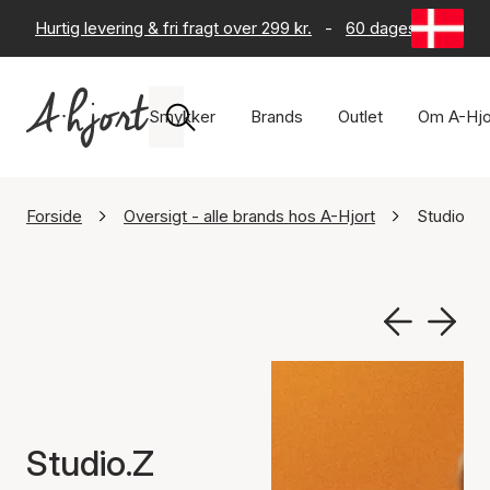
Hurtig levering & fri fragt over 299 kr.
-
60 dages returret
Smykker
Brands
Outlet
Om A-Hjo
Forside
Oversigt - alle brands hos A-Hjort
Studio.Z
Studio.Z