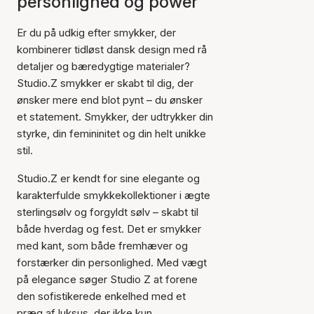
personlighed og power
Er du på udkig efter smykker, der
kombinerer tidløst dansk design med rå
detaljer og bæredygtige materialer?
Studio.Z smykker er skabt til dig, der
ønsker mere end blot pynt – du ønsker
et statement. Smykker, der udtrykker din
styrke, din femininitet og din helt unikke
stil.
Studio.Z er kendt for sine elegante og
karakterfulde smykkekollektioner i ægte
sterlingsølv og forgyldt sølv – skabt til
både hverdag og fest. Det er smykker
med kant, som både fremhæver og
forstærker din personlighed. Med vægt
på elegance søger Studio Z at forene
den sofistikerede enkelhed med et
præg af luksus, der ikke kun