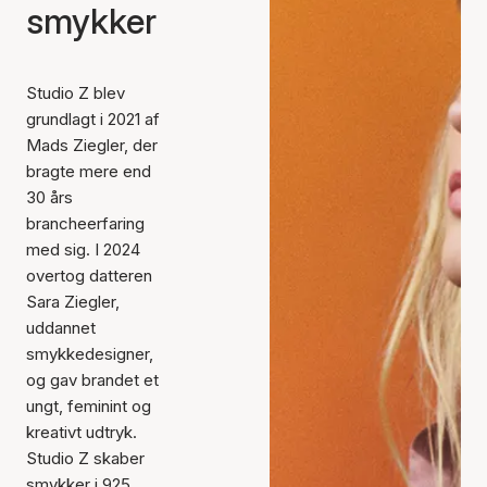
smykker
Studio Z blev
grundlagt i 2021 af
Mads Ziegler, der
bragte mere end
30 års
brancheerfaring
med sig. I 2024
overtog datteren
Sara Ziegler,
uddannet
smykkedesigner,
og gav brandet et
ungt, feminint og
kreativt udtryk.
Studio Z skaber
smykker i 925