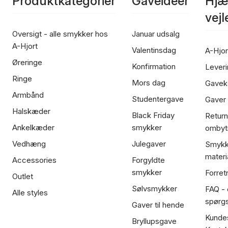
Produktkategorier
Gaveideer
Hjæ
vej
Oversigt - alle smykker hos
Januar udsalg
A-Hjort
Valentinsdag
A-Hjor
Øreringe
Konfirmation
Leveri
Ringe
Mors dag
Gavek
Armbånd
Studentergave
Gaver
Halskæder
Black Friday
Return
Ankelkæder
smykker
ombyt
Vedhæng
Julegaver
Smykk
materi
Accessories
Forgyldte
smykker
Forret
Outlet
Sølvsmykker
FAQ - 
Alle styles
spørg
Gaver til hende
Kundes
Bryllupsgave