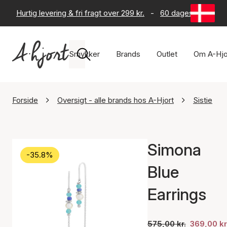
Hurtig levering & fri fragt over 299 kr.
-
60 dages returret
Smykker
Brands
Outlet
Om A-Hjo
Forside
Oversigt - alle brands hos A-Hjort
Sistie
Simona
-35.8%
Blue
Earrings
575,00 kr.
369,00 kr