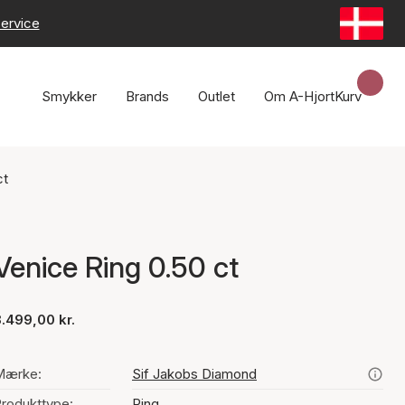
ervice
Smykker
Brands
Outlet
Om A-Hjort
Kurv
ct
Venice Ring 0.50 ct
.499,00 kr.
Mærke:
Sif Jakobs Diamond
rodukttype:
Ring