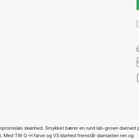
Varen er tilføjet til kurven
ompromisløs skønhed. Smykket bærer en rund lab-grown diamant 
litet. Med TW G-H farve og VS klarhed fremstår diamanten ren og