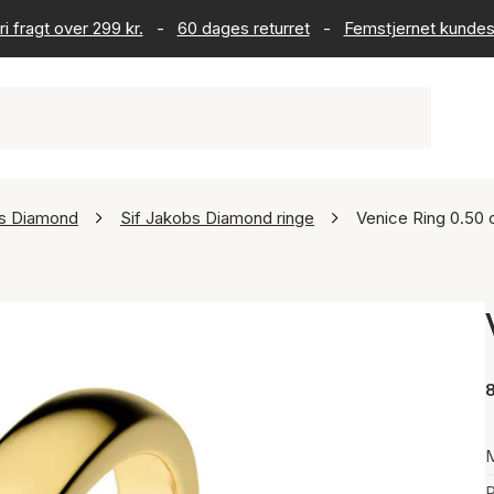
ri fragt over 299 kr.
-
60 dages returret
-
Femstjernet kundes
bs Diamond
Sif Jakobs Diamond ringe
Venice Ring 0.50 
8
P