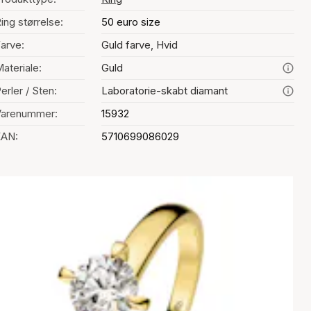
ing størrelse:
50 euro size
arve:
Guld farve, Hvid
ateriale:
Guld
erler / Sten:
Laboratorie-skabt diamant
Varenummer:
15932
EAN:
5710699086029
alg af farve