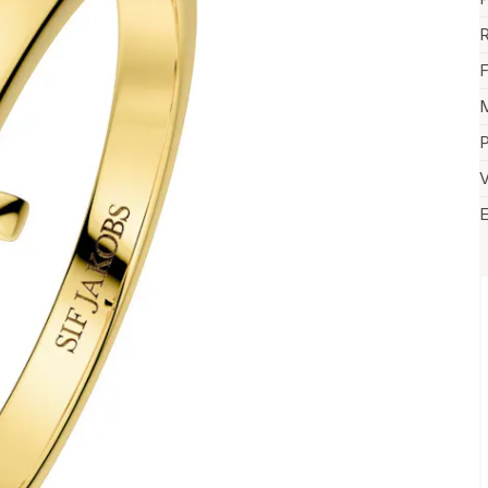
R
F
M
P
V