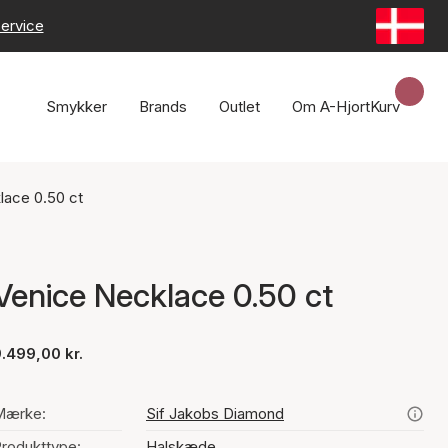
ervice
Smykker
Brands
Outlet
Om A-Hjort
Kurv
lace 0.50 ct
Venice Necklace 0.50 ct
.499,00 kr.
Mærke:
Sif Jakobs Diamond
rodukttype:
Halskæde