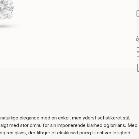
aturlige elegance med en enkel, men yderst sofistikeret stil.
Varen er tilføjet til kurven
algt med stor omhu for sin imponerende klarhed og brillans. Me
en glans, der tilføjer et eksklusivt præg til enhver lejlighed.