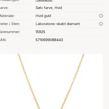
arve:
Sølv farve, Hvid
ateriale:
Hvid guld
erler / Sten:
Laboratorie-skabt diamant
Varenummer:
15925
EAN:
5710699088443
alg af farve