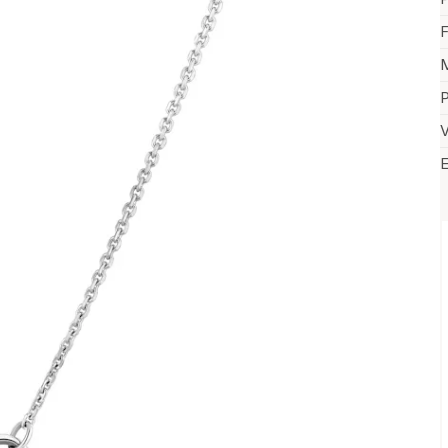
F
M
P
V