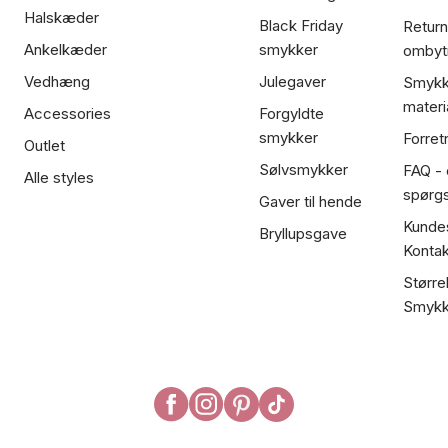
Halskæder
Black Friday
Return
Ankelkæder
smykker
ombyt
Vedhæng
Julegaver
Smykk
materi
Accessories
Forgyldte
smykker
Forret
Outlet
Sølvsmykker
FAQ - 
Alle styles
spørg
Gaver til hende
Kundes
Bryllupsgave
Kontak
Større
Smykk