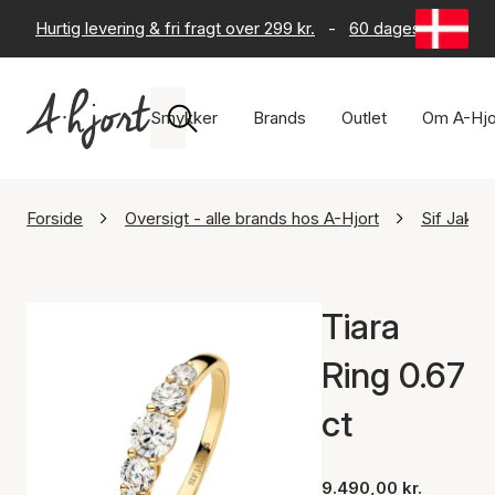
Hurtig levering & fri fragt over 299 kr.
-
60 dages returret
Smykker
Brands
Outlet
Om A-Hjo
Forside
Oversigt - alle brands hos A-Hjort
Sif Jako
Tiara
Ring 0.67
ct
9.490,00 kr.