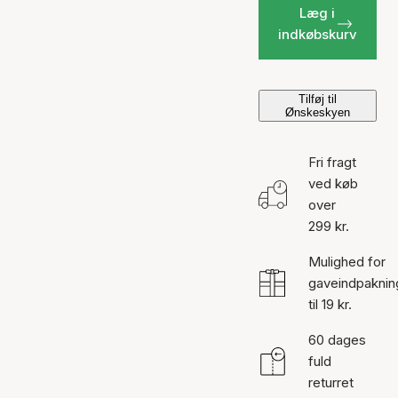
Læg i
indkøbskurv
Tilføj til
Ønskeskyen
Fri fragt
ved køb
over
299 kr.
Mulighed for
gaveindpaknin
til 19 kr.
60 dages
fuld
returret