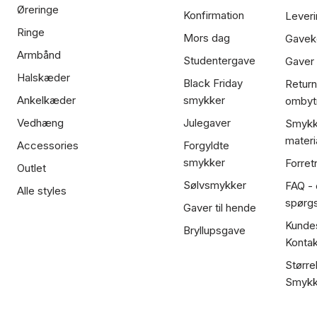
Øreringe
Konfirmation
Leveri
Ringe
Mors dag
Gavek
Armbånd
Studentergave
Gaver
Halskæder
Black Friday
Return
Ankelkæder
smykker
ombyt
Vedhæng
Julegaver
Smykk
materi
Accessories
Forgyldte
smykker
Forret
Outlet
Sølvsmykker
FAQ - 
Alle styles
spørg
Gaver til hende
Kundes
Bryllupsgave
Kontak
Større
Smykk