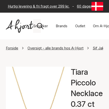
Hurtig levering & fri fragt over 299 kr.
-
60 dages returret
Smykker
Brands
Outlet
Om A-Hjo
Forside
Oversigt - alle brands hos A-Hjort
Sif Jako
Tiara
Piccolo
Necklace
0.37 ct