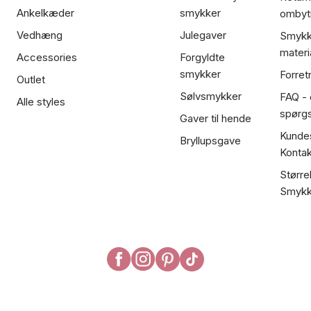
Ankelkæder
smykker
ombyt
Vedhæng
Julegaver
Smykk
materi
Accessories
Forgyldte
smykker
Forret
Outlet
Sølvsmykker
FAQ - 
Alle styles
spørg
Gaver til hende
Kundes
Bryllupsgave
Kontak
Større
Smykk