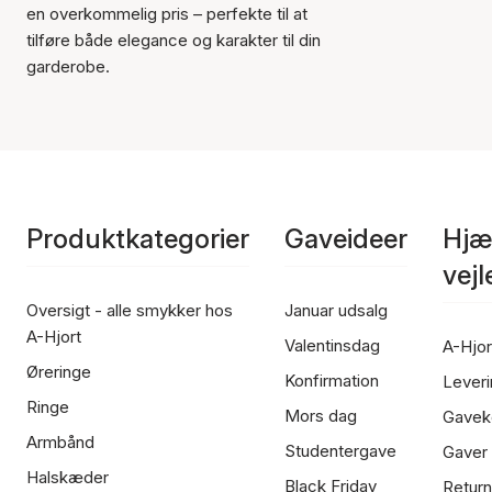
en overkommelig pris – perfekte til at
tilføre både elegance og karakter til din
garderobe.
Produktkategorier
Gaveideer
Hjæ
vej
Oversigt - alle smykker hos
Januar udsalg
A-Hjort
Valentinsdag
A-Hjor
Øreringe
Konfirmation
Leveri
Ringe
Mors dag
Gavek
Armbånd
Studentergave
Gaver
Halskæder
Black Friday
Return