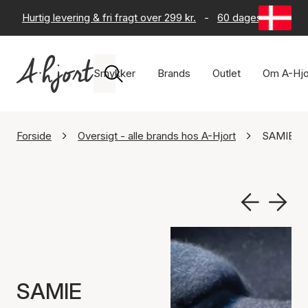
Hurtig levering & fri fragt over 299 kr.
-
60 dages returret
Smykker
Brands
Outlet
Om A-Hjo
Forside
Oversigt - alle brands hos A-Hjort
SAMIE
SAMIE