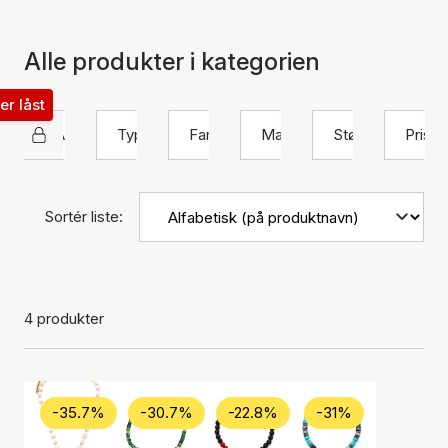
Alle produkter i kategorien
ter låst
SAMIE
Type
Farve
Materiale
Størrelse
Pris
Sortér liste:
4 produkter
-35.7%
-30.7%
-22.8%
-31%