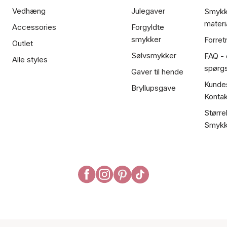
Vedhæng
Julegaver
Smykk
materi
Accessories
Forgyldte
smykker
Forret
Outlet
Sølvsmykker
FAQ - 
Alle styles
spørg
Gaver til hende
Kundes
Bryllupsgave
Kontak
Større
Smykk