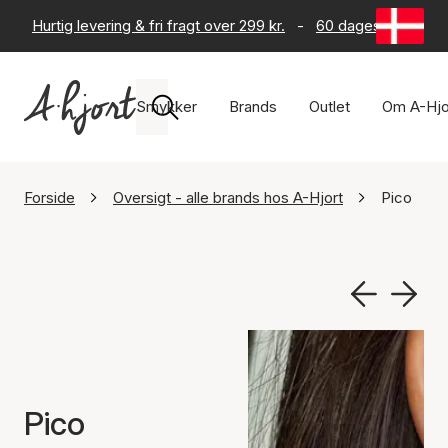
Hurtig levering & fri fragt over 299 kr.
-
60 dages returret
Smykker
Brands
Outlet
Om A-Hjo
Forside
Oversigt - alle brands hos A-Hjort
Pico
Pico