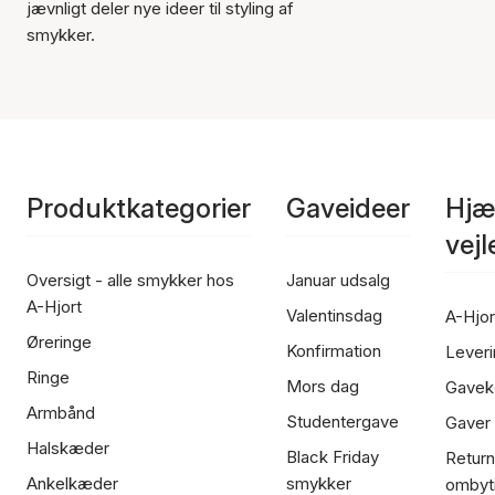
jævnligt deler nye ideer til styling af
smykker.
Produktkategorier
Gaveideer
Hjæ
vej
Oversigt - alle smykker hos
Januar udsalg
A-Hjort
Valentinsdag
A-Hjor
Øreringe
Konfirmation
Leveri
Ringe
Mors dag
Gavek
Armbånd
Studentergave
Gaver
Halskæder
Black Friday
Return
Ankelkæder
smykker
ombyt