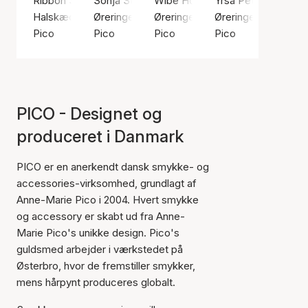
Ribbon String (Aubergine)
Sonja Stud
Wibe Hoops
Yrsa Petit Studs
Halskæde, Sølv farve / Forsølvet messing
Øreringe, Guld farve / Forgyldt sølv sterling 9
Øreringe, Sølv farve / Sølv sterl
Øreringe, Sølv farv
Pico
Pico
Pico
Pico
PICO - Designet og
produceret i Danmark
PICO er en anerkendt dansk smykke- og
accessories-virksomhed, grundlagt af
Anne-Marie Pico i 2004. Hvert smykke
og accessory er skabt ud fra Anne-
Marie Pico's unikke design. Pico's
guldsmed arbejder i værkstedet på
Østerbro, hvor de fremstiller smykker,
mens hårpynt produceres globalt.