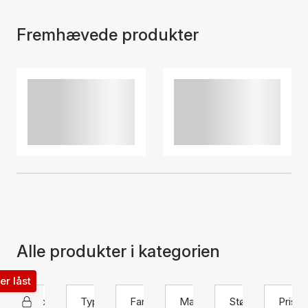
Fremhævede produkter
Alle produkter i kategorien
ter låst
Pico
Type
Farve
Materiale
Størrelse
Pris