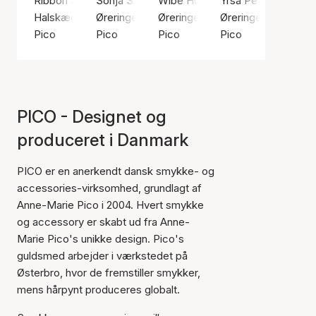
Ribbon String (Aubergine)
Sonja Stud
Wibe Hoops
Yrsa Petit Studs
Halskæde, Sølv farve / Forsølvet messing
Øreringe, Guld farve / Forgyldt sølv sterling 9
Øreringe, Sølv farve / Sølv sterl
Øreringe, Sølv farv
Pico
Pico
Pico
Pico
PICO - Designet og
produceret i Danmark
PICO er en anerkendt dansk smykke- og
accessories-virksomhed, grundlagt af
Anne-Marie Pico i 2004. Hvert smykke
og accessory er skabt ud fra Anne-
Marie Pico's unikke design. Pico's
guldsmed arbejder i værkstedet på
Østerbro, hvor de fremstiller smykker,
mens hårpynt produceres globalt.