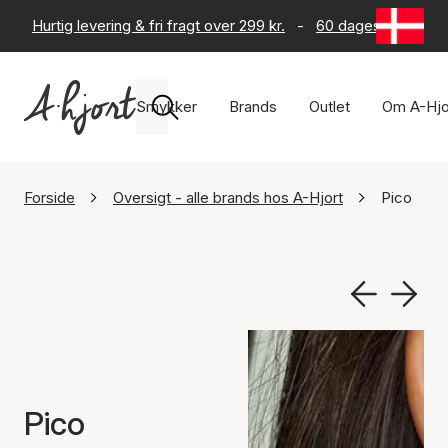
Hurtig levering & fri fragt over 299 kr.
-
60 dages returret
Smykker
Brands
Outlet
Om A-Hjo
Forside
Oversigt - alle brands hos A-Hjort
Pico
Pico