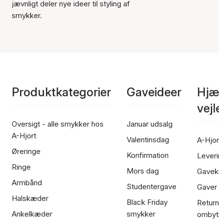
jævnligt deler nye ideer til styling af
smykker.
Produktkategorier
Gaveideer
Hjæ
vej
Oversigt - alle smykker hos
Januar udsalg
A-Hjort
Valentinsdag
A-Hjor
Øreringe
Konfirmation
Leveri
Ringe
Mors dag
Gavek
Armbånd
Studentergave
Gaver
Halskæder
Black Friday
Return
Ankelkæder
smykker
ombyt