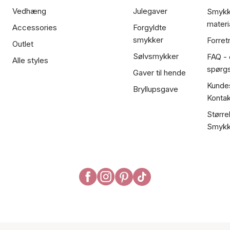
Vedhæng
Julegaver
Smykk
materi
Accessories
Forgyldte
smykker
Forret
Outlet
Sølvsmykker
FAQ - 
Alle styles
spørg
Gaver til hende
Kundes
Bryllupsgave
Kontak
Større
Smykk