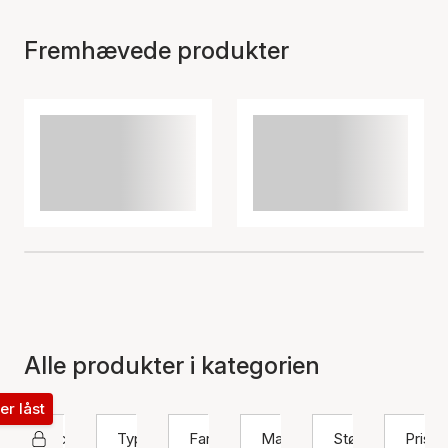
Fremhævede produkter
Alle produkter i kategorien
ter låst
Pico
Type
Farve
Materiale
Størrelse
Pris