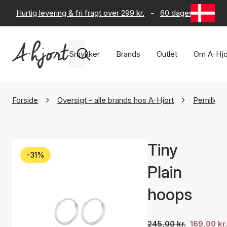
Hurtig levering & fri fragt over 299 kr.
-
60 dages returret
Smykker
Brands
Outlet
Om A-Hjo
Forside
Oversigt - alle brands hos A-Hjort
Pernille 
Tiny
-31%
Plain
hoops
245,00 kr.
169,00 kr.