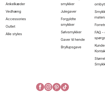
Ankelkæder
smykker
ombyt
Vedhæng
Julegaver
Smykk
materi
Accessories
Forgyldte
smykker
Forret
Outlet
Sølvsmykker
FAQ - 
Alle styles
spørg
Gaver til hende
Kundes
Bryllupsgave
Kontak
Større
Smykk