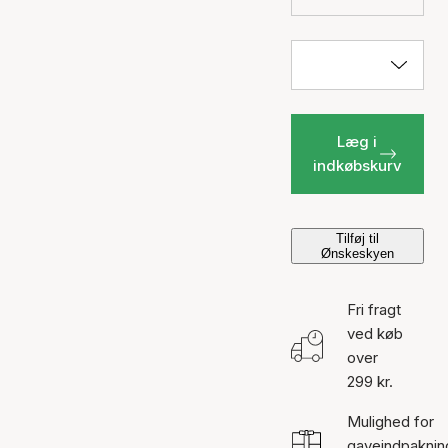
Læg i
indkøbskurv
Tilføj til
Ønskeskyen
Fri fragt
ved køb
over
299 kr.
Mulighed for
gaveindpaknin