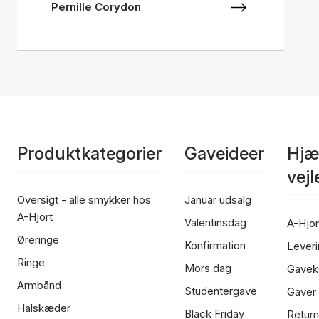
Pernille Corydon
Produktkategorier
Gaveideer
Hjæ
vej
Oversigt - alle smykker hos
Januar udsalg
A-Hjort
Valentinsdag
A-Hjor
Øreringe
Konfirmation
Leveri
Ringe
Mors dag
Gavek
Armbånd
Studentergave
Gaver
Halskæder
Black Friday
Return