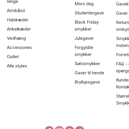
Ringe
Mors dag
Gavek
Armbånd
Studentergave
Gaver
Halskæder
Black Friday
Return
Ankelkæder
smykker
ombyt
Vedhæng
Julegaver
Smykk
materi
Accessories
Forgyldte
smykker
Forret
Outlet
Sølvsmykker
FAQ - 
Alle styles
spørg
Gaver til hende
Kundes
Bryllupsgave
Kontak
Større
Smykk