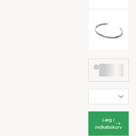
Læg i
indkøbskurv