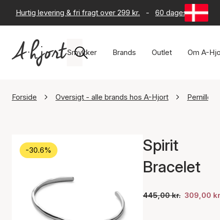
Hurtig levering & fri fragt over 299 kr.
-
60 dages returret
Smykker
Brands
Outlet
Om A-Hjo
Forside
Oversigt - alle brands hos A-Hjort
Pernille 
Spirit
-30.6%
Bracelet
445,00 kr.
309,00 kr