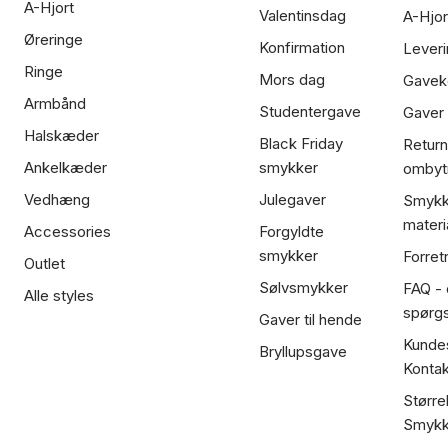
A-Hjort
Valentinsdag
A-Hjor
Øreringe
Konfirmation
Leveri
Ringe
Mors dag
Gavek
Armbånd
Studentergave
Gaver
Halskæder
Black Friday
Return
Ankelkæder
smykker
ombyt
Vedhæng
Julegaver
Smykk
materi
Accessories
Forgyldte
smykker
Forret
Outlet
Sølvsmykker
FAQ - 
Alle styles
spørg
Gaver til hende
Kundes
Bryllupsgave
Kontak
Større
Smykk