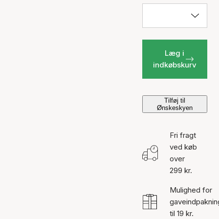
Læg i
indkøbskurv
Tilføj til
Ønskeskyen
Fri fragt
ved køb
over
299 kr.
Mulighed for
gaveindpaknin
til 19 kr.