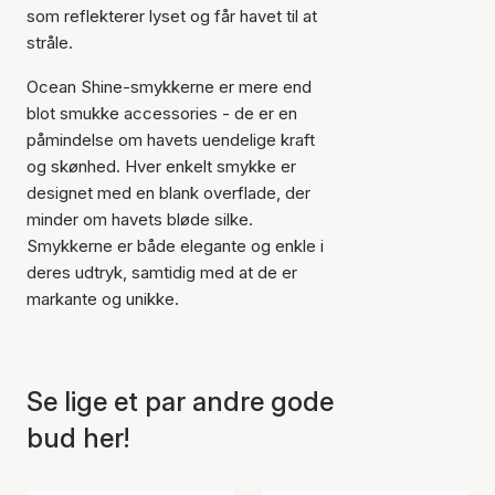
som reflekterer lyset og får havet til at
stråle.
Ocean Shine-smykkerne er mere end
blot smukke accessories - de er en
påmindelse om havets uendelige kraft
og skønhed. Hver enkelt smykke er
designet med en blank overflade, der
minder om havets bløde silke.
Smykkerne er både elegante og enkle i
deres udtryk, samtidig med at de er
markante og unikke.
Se lige et par andre gode
Varen er tilføjet til kurven
bud her!