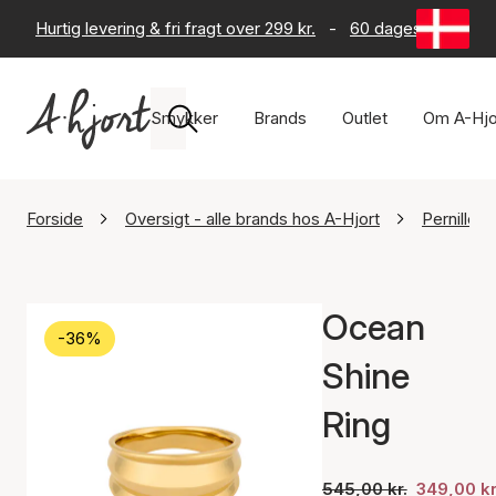
Hurtig levering & fri fragt over 299 kr.
-
60 dages returret
Smykker
Brands
Outlet
Om A-Hjo
Forside
Oversigt - alle brands hos A-Hjort
Pernille 
Ocean
-36%
Shine
Ring
545,00 kr.
349,00 kr