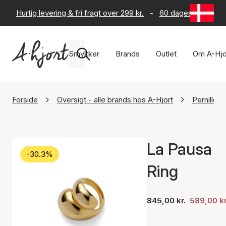
Hurtig levering & fri fragt over 299 kr.
-
60 dages returret
Smykker
Brands
Outlet
Om A-Hjo
Forside
Oversigt - alle brands hos A-Hjort
Pernille 
La Pausa
-30.3%
Ring
845,00 kr.
589,00 kr