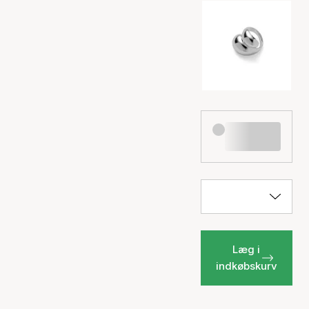
Læg i
indkøbskurv