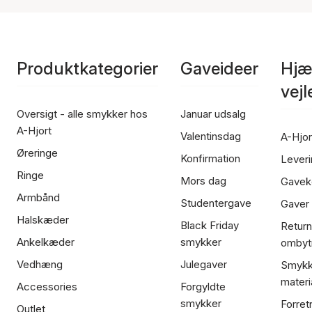
Produktkategorier
Gaveideer
Hjæ
vej
Oversigt - alle smykker hos
Januar udsalg
A-Hjort
Valentinsdag
A-Hjor
Øreringe
Konfirmation
Leveri
Ringe
Mors dag
Gavek
Armbånd
Studentergave
Gaver
Halskæder
Black Friday
Return
Ankelkæder
smykker
ombyt
Vedhæng
Julegaver
Smykk
materi
Accessories
Forgyldte
smykker
Forret
Outlet