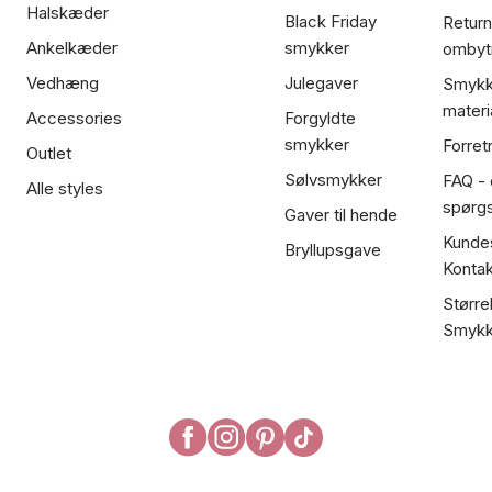
Halskæder
Black Friday
Return
Ankelkæder
smykker
ombyt
Vedhæng
Julegaver
Smykk
materi
Accessories
Forgyldte
smykker
Forret
Outlet
Sølvsmykker
FAQ - 
Alle styles
spørg
Gaver til hende
Kundes
Bryllupsgave
Kontak
Større
Smykk