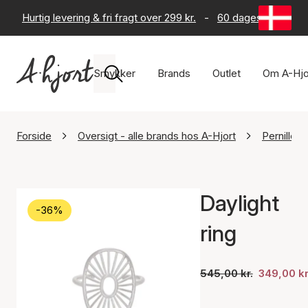
Hurtig levering & fri fragt over 299 kr.
-
60 dages returret
Smykker
Brands
Outlet
Om A-Hjo
Forside
Oversigt - alle brands hos A-Hjort
Pernille 
Daylight
-36%
ring
545,00 kr.
349,00 kr