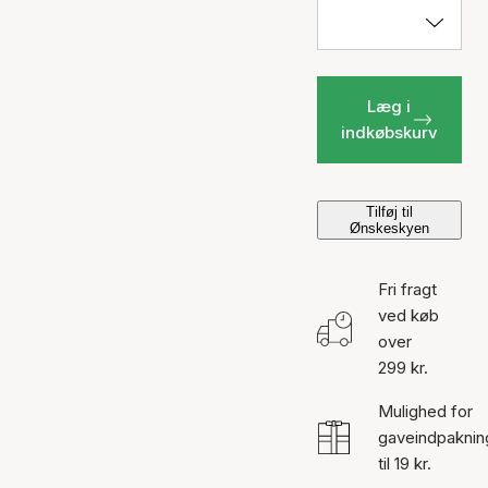
Læg i
indkøbskurv
Tilføj til
Ønskeskyen
Fri fragt
ved køb
over
299 kr.
Mulighed for
gaveindpaknin
til 19 kr.