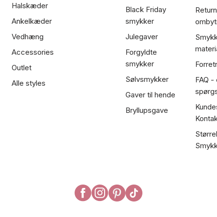
Halskæder
Black Friday
Return
Ankelkæder
smykker
ombyt
Vedhæng
Julegaver
Smykk
materi
Accessories
Forgyldte
smykker
Forret
Outlet
Sølvsmykker
FAQ - 
Alle styles
spørg
Gaver til hende
Kundes
Bryllupsgave
Kontak
Større
Smykk