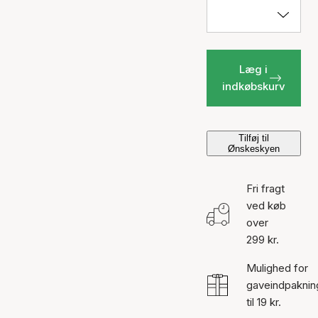
Læg i
indkøbskurv
Tilføj til
Ønskeskyen
Fri fragt
ved køb
over
299 kr.
Mulighed for
gaveindpaknin
til 19 kr.