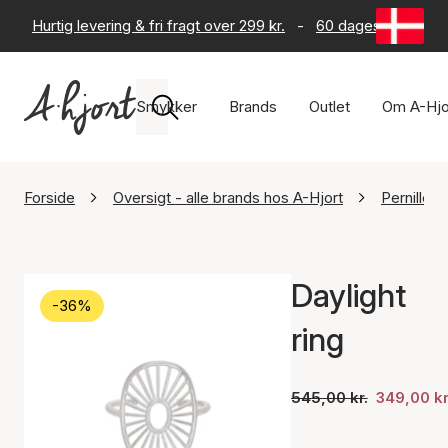
Hurtig levering & fri fragt over 299 kr.
-
60 dages returret
Smykker
Brands
Outlet
Om A-Hjo
Forside
Oversigt - alle brands hos A-Hjort
Pernille 
Daylight
-36%
ring
545,00 kr.
349,00 kr