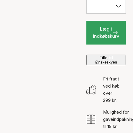
Læg i
indkøbskurv
Tilføj til
Ønskeskyen
Fri fragt
ved køb
over
299 kr.
Mulighed for
gaveindpaknin
til 19 kr.