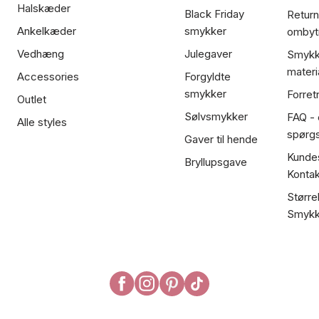
Halskæder
Black Friday
Return
Ankelkæder
smykker
ombyt
Vedhæng
Julegaver
Smykk
materi
Accessories
Forgyldte
smykker
Forret
Outlet
Sølvsmykker
FAQ - 
Alle styles
spørg
Gaver til hende
Kundes
Bryllupsgave
Kontak
Større
Smykk