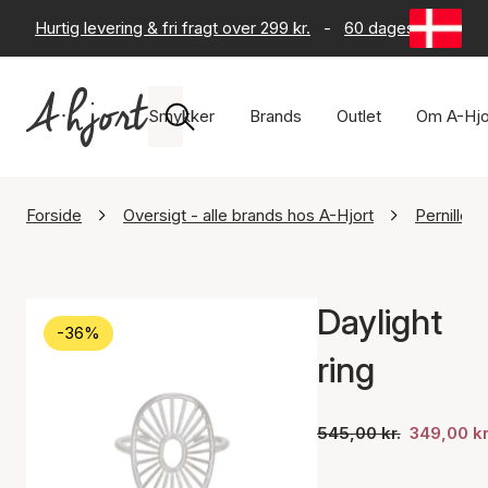
Hurtig levering & fri fragt over 299 kr.
-
60 dages returret
Smykker
Brands
Outlet
Om A-Hjo
Forside
Oversigt - alle brands hos A-Hjort
Pernille 
Daylight
-36%
ring
545,00 kr.
349,00 kr