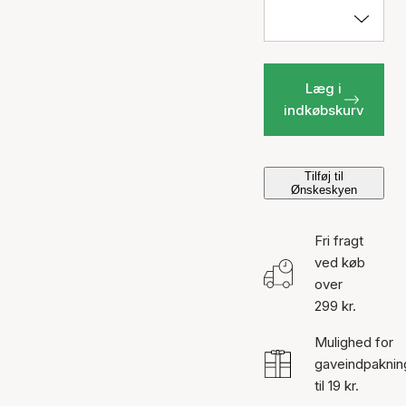
Læg i
indkøbskurv
Tilføj til
Ønskeskyen
Fri fragt
ved køb
over
299 kr.
Mulighed for
gaveindpaknin
til 19 kr.