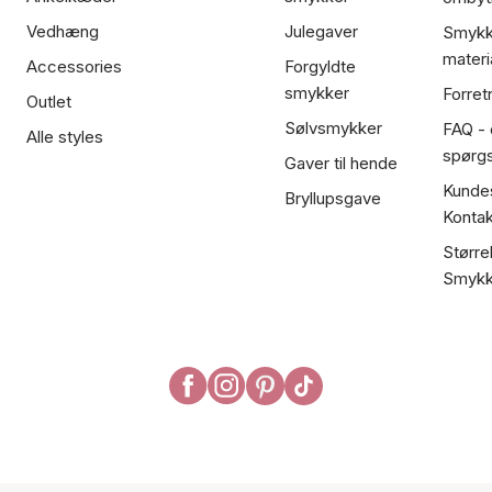
Vedhæng
Julegaver
Smykk
materi
Accessories
Forgyldte
smykker
Forret
Outlet
Sølvsmykker
FAQ - 
Alle styles
spørg
Gaver til hende
Kundes
Bryllupsgave
Kontak
Større
Smykk