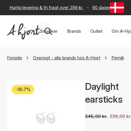
Hurtig levering & fri fragt over 299 kr.
-
60 dages returret
Smykker
Brands
Outlet
Om A-Hjo
Forside
Oversigt - alle brands hos A-Hjort
Pernille 
Daylight
-30.7%
earsticks
345,00 kr.
239,00 kr