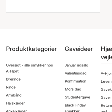
Produktkategorier
Gaveideer
Hjæ
vej
Oversigt - alle smykker hos
Januar udsalg
A-Hjort
Valentinsdag
A-Hjor
Øreringe
Konfirmation
Leveri
Ringe
Mors dag
Gavek
Armbånd
Studentergave
Gaver
Halskæder
Black Friday
Return
Ankelkæder
smykker
ombyt