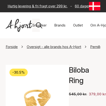
Hurtig levering & fri fragt over 299 kr.
-
60 dages returret
Smykker
Brands
Outlet
Om A-Hjo
Forside
Oversigt - alle brands hos A-Hjort
Pernille 
Biloba
-30.5%
Ring
545,00 kr.
379,00 kr