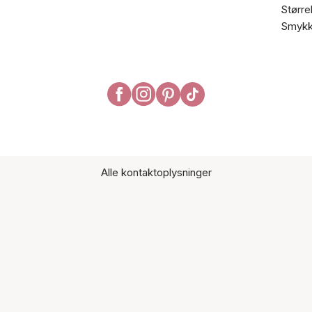
Større
Smykk
Alle kontaktoplysninger