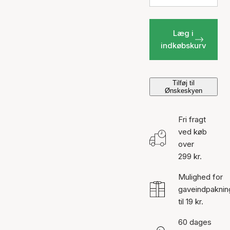
Læg i
indkøbskurv
Tilføj til
Ønskeskyen
Fri fragt
ved køb
over
299 kr.
Mulighed for
gaveindpaknin
til 19 kr.
60 dages