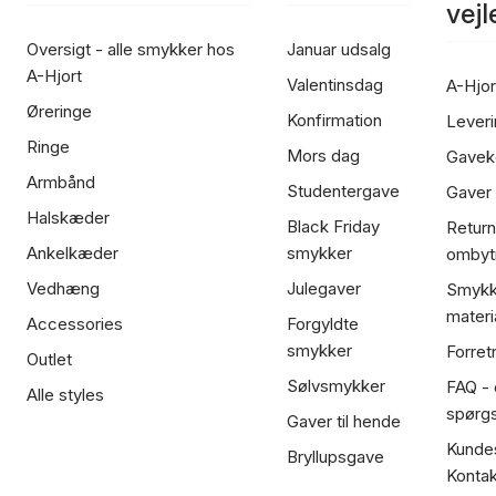
vej
Oversigt - alle smykker hos
Januar udsalg
A-Hjort
Valentinsdag
A-Hjor
Øreringe
Konfirmation
Leveri
Ringe
Mors dag
Gavek
Armbånd
Studentergave
Gaver
Halskæder
Black Friday
Return
Ankelkæder
smykker
ombyt
Vedhæng
Julegaver
Smykk
materi
Accessories
Forgyldte
smykker
Forret
Outlet
Sølvsmykker
FAQ - 
Alle styles
spørg
Gaver til hende
Kundes
Bryllupsgave
Kontak