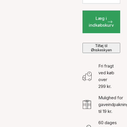
Læg i
indkøbskurv
Tilføj til
Ønskeskyen
Fri fragt
ved køb
over
299 kr.
Mulighed for
gaveindpaknin
til 19 kr.
60 dages