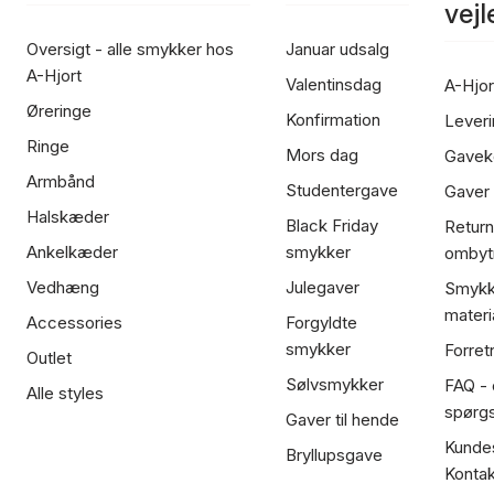
vej
Oversigt - alle smykker hos
Januar udsalg
A-Hjort
Valentinsdag
A-Hjor
Øreringe
Konfirmation
Leveri
Ringe
Mors dag
Gavek
Armbånd
Studentergave
Gaver
Halskæder
Black Friday
Return
Ankelkæder
smykker
ombyt
Vedhæng
Julegaver
Smykk
materi
Accessories
Forgyldte
smykker
Forret
Outlet
Sølvsmykker
FAQ - 
Alle styles
spørg
Gaver til hende
Kundes
Bryllupsgave
Kontak