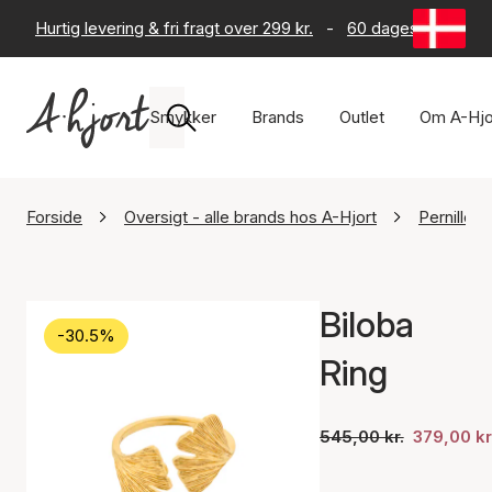
Hurtig levering & fri fragt over 299 kr.
-
60 dages returret
Smykker
Brands
Outlet
Om A-Hjo
Forside
Oversigt - alle brands hos A-Hjort
Pernille 
Biloba
-30.5%
Ring
545,00 kr.
379,00 kr