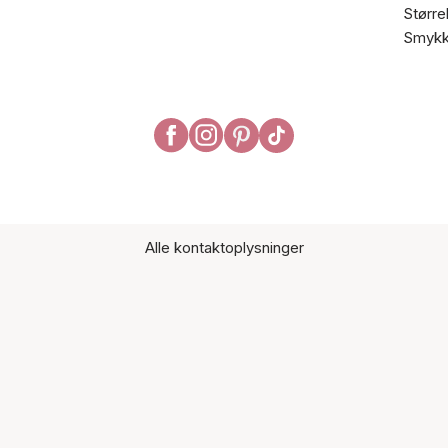
Større
Smykk
Alle kontaktoplysninger