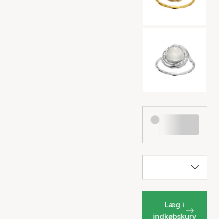
Læg i
indkøbskurv