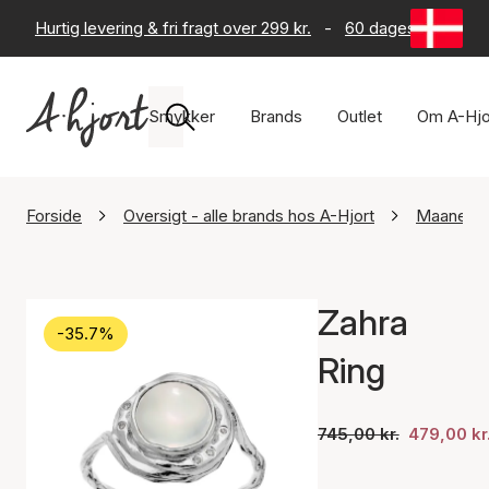
Hurtig levering & fri fragt over 299 kr.
-
60 dages returret
Smykker
Brands
Outlet
Om A-Hjo
Forside
Oversigt - alle brands hos A-Hjort
Maanest
Zahra
-35.7%
Ring
745,00 kr.
479,00 kr