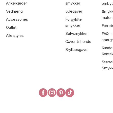
Ankelkæder
smykker
ombyt
Vedhæng
Julegaver
Smykk
materi
Accessories
Forgyldte
smykker
Forret
Outlet
Sølvsmykker
FAQ - 
Alle styles
spørg
Gaver til hende
Kundes
Bryllupsgave
Kontak
Større
Smykk