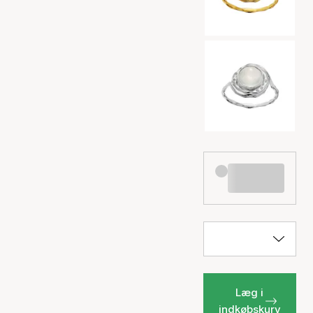
Læg i
indkøbskurv