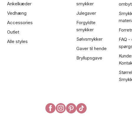
Ankelkæder
smykker
ombyt
Vedhæng
Julegaver
Smykk
materi
Accessories
Forgyldte
smykker
Forret
Outlet
Sølvsmykker
FAQ - 
Alle styles
spørg
Gaver til hende
Kundes
Bryllupsgave
Kontak
Større
Smykk