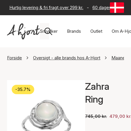
Hurtig levering & fri fragt over 299 kr.
-
60 dages returret
Smykker
Brands
Outlet
Om A-Hjo
Forside
Oversigt - alle brands hos A-Hjort
Maanest
Zahra
-35.7%
Ring
745,00 kr.
479,00 kr