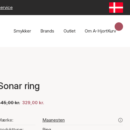
ervice
Smykker
Brands
Outlet
Om A-Hjort
Kurv
Sonar ring
45,00 kr.
329,00 kr.
Mærke:
Maanesten
rodukttype:
Ring