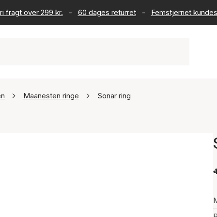
ri fragt over 299 kr.
-
60 dages returret
-
Femstjernet kundes
en
Maanesten ringe
Sonar ring
4
P