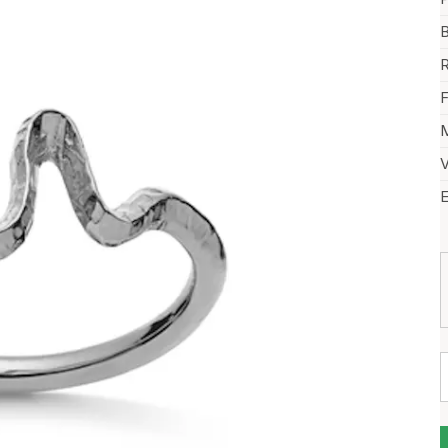
B
R
F
M