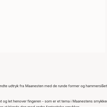
kendte udtryk fra Maanesten med de runde former og hammerslået
ant og let henover fingeren - som er et tema i Maanestens smykke
for at blande den med andre fantastiske smykker.