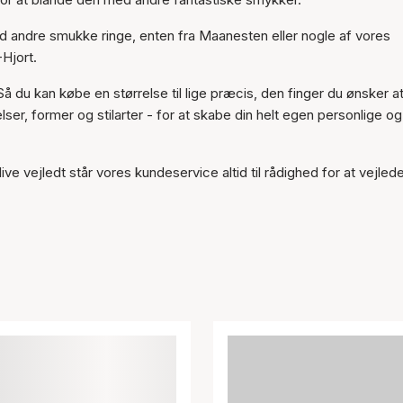
Varen er tilføjet til kurven
d andre smukke ringe, enten fra Maanesten eller nogle af vores
Hjort.
 Så du kan købe en størrelse til lige præcis, den finger du ønsker a
er, former og stilarter - for at skabe din helt egen personlige og
ive vejledt står vores kundeservice altid til rådighed for at vejled