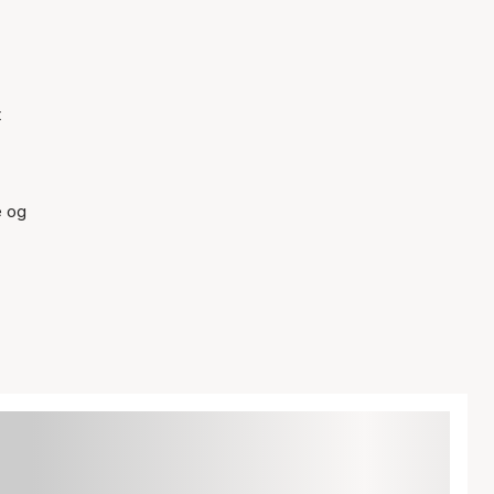
t
e og