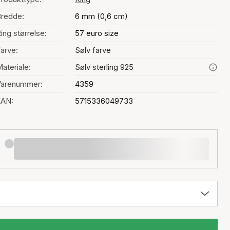
redde:
6 mm (0,6 cm)
ing størrelse:
57 euro size
arve:
Sølv farve
ateriale:
Sølv sterling 925
Varenummer:
4359
EAN:
5715336049733