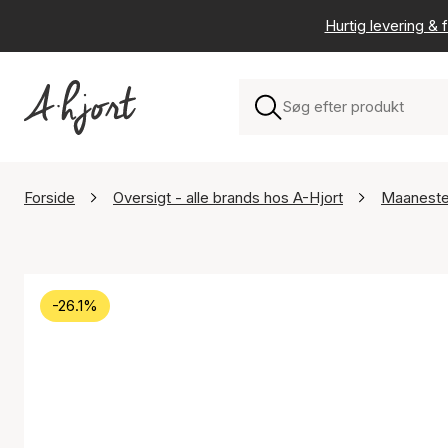
Hurtig levering & f
Forside
Oversigt - alle brands hos A-Hjort
Maanest
-26.1%