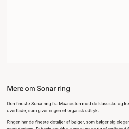
Mere om Sonar ring
Den fineste Sonar ring fra Maanesten med de klassiske og 
overflade, som giver ringen et organisk udtryk.
Ringen har de fineste detaljer af bølger, som bølger sig eleg
samt designs. Et basis smykke, som giver en rig af mulighed 