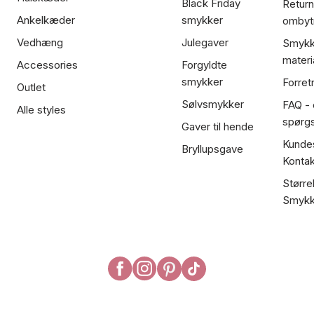
Black Friday
Return
Ankelkæder
smykker
ombyt
Vedhæng
Julegaver
Smykk
materi
Accessories
Forgyldte
smykker
Forret
Outlet
Sølvsmykker
FAQ - 
Alle styles
spørg
Gaver til hende
Kundes
Bryllupsgave
Kontak
Større
Smykk