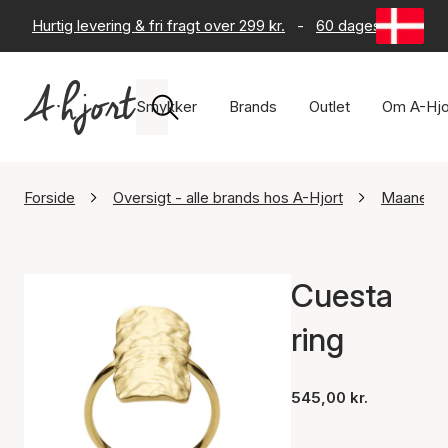
Hurtig levering & fri fragt over 299 kr.
-
60 dages returret
Smykker
Brands
Outlet
Om A-Hjo
Forside
Oversigt - alle brands hos A-Hjort
Maanest
Cuesta
ring
545,00 kr.