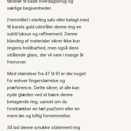
tilbehør til både hverdagsbrug og
særlige begivenheder.
Fremstillet i sterling sølv eller belagt med
18 karats guld udstråler denne ring en
subtil luksus og raffinement. Denne
blanding af materialer sikrer ikke kun
ringens holdbarhed, men også dens
strålende glans, der vil vare i mange år
fremover.
Med størrelser fra 47 til 61 er der noget
for enhver fingerstørrelse og
Varen er tilføjet til kurven
præference. Dette sikrer, at alle kan
nyde glæden ved at bære denne
betagende ring, uanset om du
foretrækker en tæt pasform eller en
mere løs og luftig fornemmelse.
Så lad denne smukke statement ring