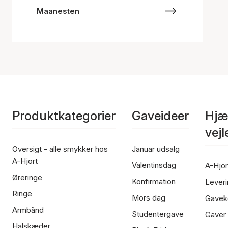
Maanesten
Produktkategorier
Gaveideer
Hjæ
vej
Oversigt - alle smykker hos
Januar udsalg
A-Hjort
Valentinsdag
A-Hjor
Øreringe
Konfirmation
Leveri
Ringe
Mors dag
Gavek
Armbånd
Studentergave
Gaver
Halskæder