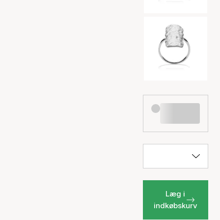
Læg i
indkøbskurv