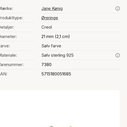
Mærke:
Jane Kønig
rodukttype:
Øreringe
etaljer:
Creol
iameter:
21 mm (2,1 cm)
arve:
Sølv farve
ateriale:
Sølv sterling 925
Varenummer:
7380
EAN:
5715180051685
alg af farve