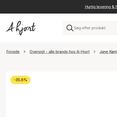
Hurtig levering & f
Forside
Oversigt - alle brands hos A-Hjort
Jane Køn
-35.6%