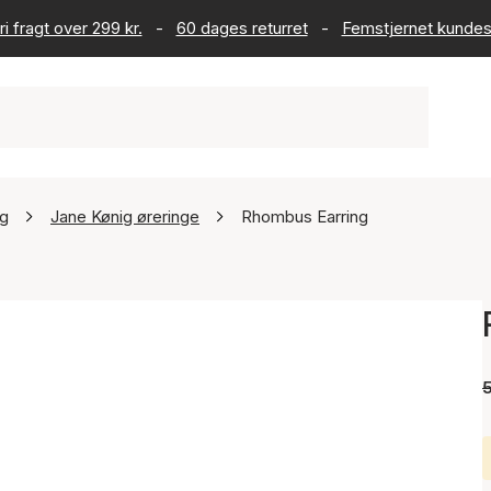
ri fragt over 299 kr.
-
60 dages returret
-
Femstjernet kundes
ig
Jane Kønig øreringe
Rhombus Earring
5