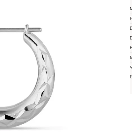
P
D
D
F
M
V