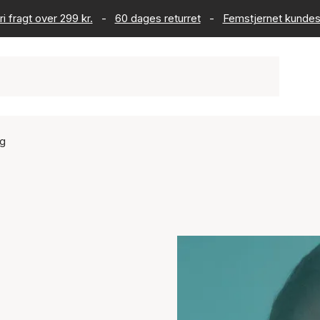
ri fragt over 299 kr.
-
60 dages returret
-
Femstjernet kundes
ig