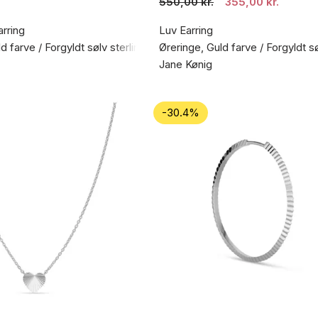
550,00 kr.
355,00 kr.
rring
Luv Earring
d farve / Forgyldt sølv sterling 925
Øreringe, Guld farve / Forgyldt s
Jane Kønig
-30.4%