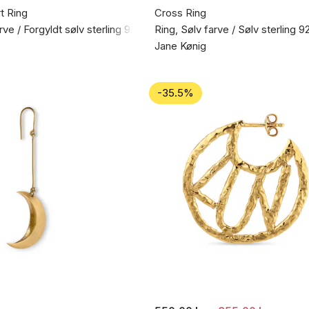
t Ring
Cross Ring
rve / Forgyldt sølv sterling 925
Ring, Sølv farve / Sølv sterling 9
Jane Kønig
-35.5%