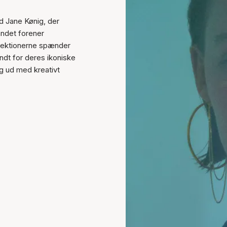
d Jane Kønig, der
ndet forener
llektionerne spænder
ndt for deres ikoniske
ig ud med kreativt