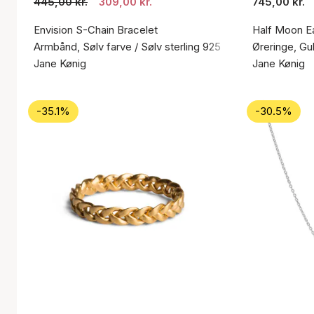
445,00 kr.
309,00 kr.
745,00 kr.
Envision S-Chain Bracelet
Half Moon Ea
Armbånd, Sølv farve / Sølv sterling 925
Øreringe, Gul
Jane Kønig
Jane Kønig
-35.1%
-30.5%