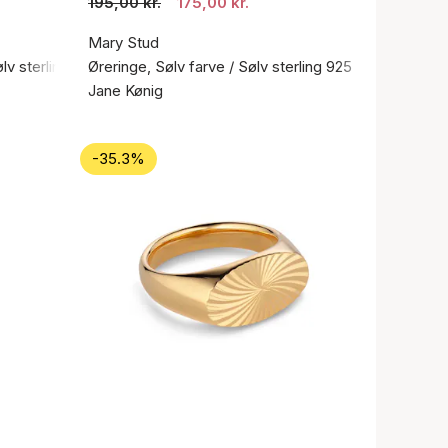
195,00 kr.
175,00 kr.
Mary Stud
ølv sterling 925
Øreringe, Sølv farve / Sølv sterling 925
Jane Kønig
-35.3%