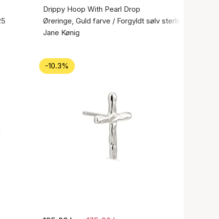
Drippy Hoop With Pearl Drop
25
Øreringe, Guld farve / Forgyldt sølv sterling 925
Jane Kønig
-10.3%