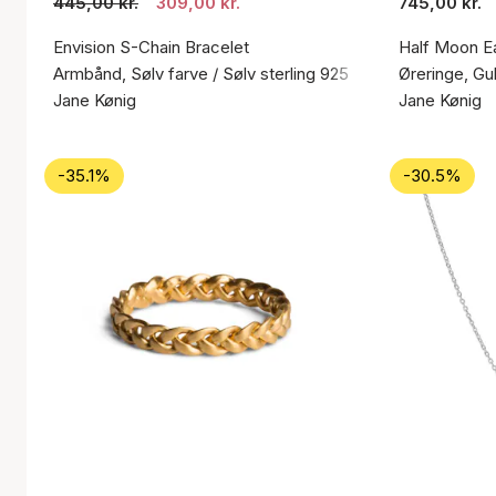
445,00 kr.
309,00 kr.
745,00 kr.
Envision S-Chain Bracelet
Half Moon Ea
Armbånd, Sølv farve / Sølv sterling 925
Øreringe, Gul
Jane Kønig
Jane Kønig
-35.1%
-30.5%