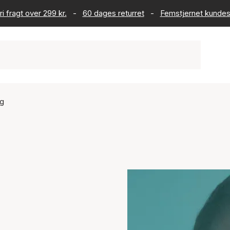
ri fragt over 299 kr.
-
60 dages returret
-
Femstjernet kundes
ig