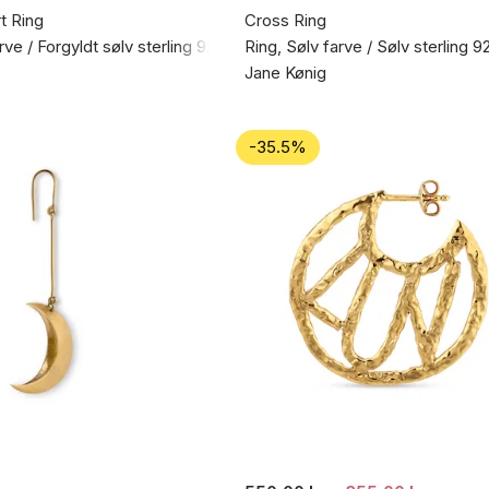
t Ring
Cross Ring
rve / Forgyldt sølv sterling 925
Ring, Sølv farve / Sølv sterling 9
Jane Kønig
-35.5%