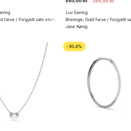
550,00 kr.
355,00 kr.
rring
Luv Earring
d farve / Forgyldt sølv sterling 925
Øreringe, Guld farve / Forgyldt s
Jane Kønig
-30.4%