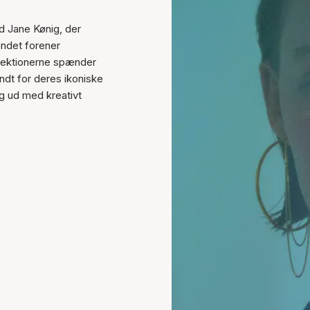
d Jane Kønig, der
ndet forener
llektionerne spænder
ndt for deres ikoniske
ig ud med kreativt