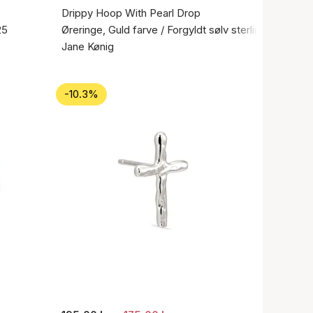
Drippy Hoop With Pearl Drop
25
Øreringe, Guld farve / Forgyldt sølv sterling 925
Jane Kønig
-10.3%