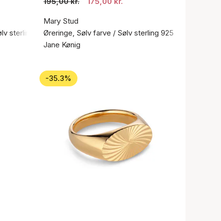
195,00 kr.
175,00 kr.
Mary Stud
ølv sterling 925
Øreringe, Sølv farve / Sølv sterling 925
Jane Kønig
-35.3%