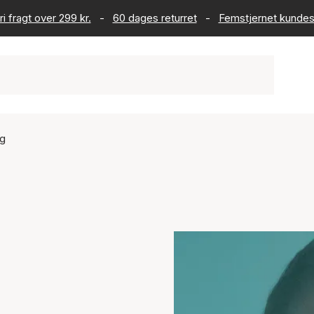
ri fragt over 299 kr.
-
60 dages returret
-
Femstjernet kundes
ig