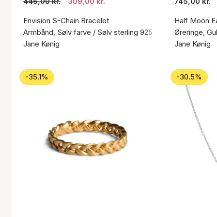
445,00 kr.
309,00 kr.
745,00 kr.
Envision S-Chain Bracelet
Half Moon Ea
Armbånd, Sølv farve / Sølv sterling 925
Øreringe, Gul
Jane Kønig
Jane Kønig
-35.1%
-30.5%