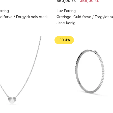
550,00 kr.
355,00 kr.
rring
Luv Earring
d farve / Forgyldt sølv sterling 925
Øreringe, Guld farve / Forgyldt s
Jane Kønig
-30.4%