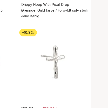
Drippy Hoop With Pearl Drop
25
Øreringe, Guld farve / Forgyldt sølv sterling 925
Jane Kønig
-10.3%