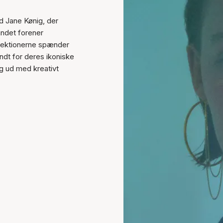
d Jane Kønig, der
ndet forener
llektionerne spænder
ndt for deres ikoniske
ig ud med kreativt