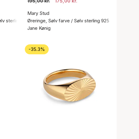
195,00 kr.
175,00 kr.
Mary Stud
ølv sterling 925
Øreringe, Sølv farve / Sølv sterling 925
Jane Kønig
-35.3%