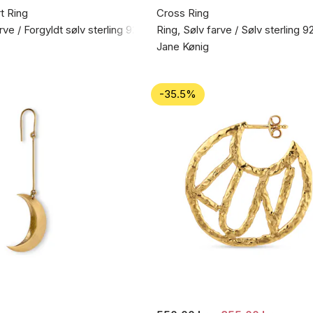
t Ring
Cross Ring
rve / Forgyldt sølv sterling 925
Ring, Sølv farve / Sølv sterling 9
Jane Kønig
-35.5%