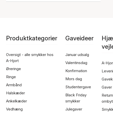
Produktkategorier
Gaveideer
Hjæ
vej
Oversigt - alle smykker hos
Januar udsalg
A-Hjort
Valentinsdag
A-Hjor
Øreringe
Konfirmation
Leveri
Ringe
Mors dag
Gavek
Armbånd
Studentergave
Gaver
Halskæder
Black Friday
Return
Ankelkæder
smykker
ombyt
Vedhæng
Julegaver
Smykk