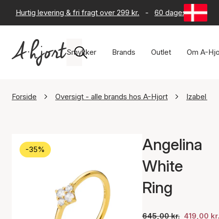
Hurtig levering & fri fragt over 299 kr.
-
60 dages returret
Smykker
Brands
Outlet
Om A-Hjo
Forside
Oversigt - alle brands hos A-Hjort
Izabel Ca
Angelina
-35%
White
Ring
645,00 kr.
419,00 kr