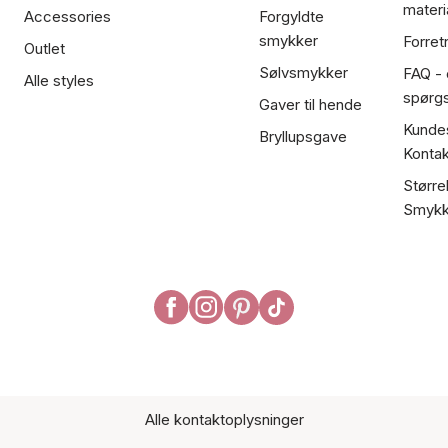
materi
Accessories
Forgyldte
smykker
Forret
Outlet
Sølvsmykker
FAQ - 
Alle styles
spørg
Gaver til hende
Kundes
Bryllupsgave
Kontak
Større
Smykk
Alle kontaktoplysninger