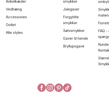
Ankelkæder
smykker
ombyt
Vedhæng
Julegaver
Smykk
materi
Accessories
Forgyldte
smykker
Forret
Outlet
Sølvsmykker
FAQ - 
Alle styles
spørg
Gaver til hende
Kundes
Bryllupsgave
Kontak
Større
Smykk