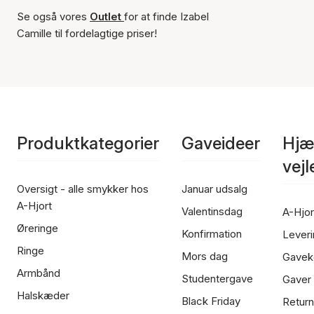
Se også vores
Outlet
for at finde Izabel
Camille til fordelagtige priser!
Produktkategorier
Gaveideer
Hjæ
vej
Oversigt - alle smykker hos
Januar udsalg
A-Hjort
Valentinsdag
A-Hjor
Øreringe
Konfirmation
Leveri
Ringe
Mors dag
Gavek
Armbånd
Studentergave
Gaver
Halskæder
Black Friday
Return