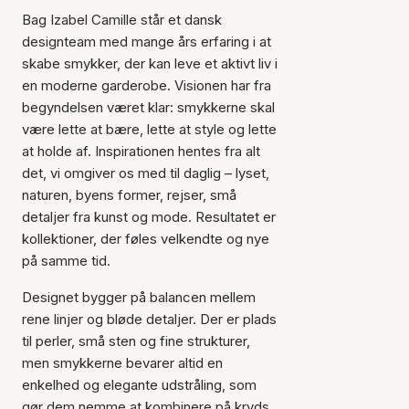
Bag Izabel Camille står et dansk
designteam med mange års erfaring i at
skabe smykker, der kan leve et aktivt liv i
en moderne garderobe. Visionen har fra
begyndelsen været klar: smykkerne skal
være lette at bære, lette at style og lette
at holde af. Inspirationen hentes fra alt
det, vi omgiver os med til daglig – lyset,
naturen, byens former, rejser, små
detaljer fra kunst og mode. Resultatet er
kollektioner, der føles velkendte og nye
på samme tid.
Designet bygger på balancen mellem
rene linjer og bløde detaljer. Der er plads
til perler, små sten og fine strukturer,
men smykkerne bevarer altid en
enkelhed og elegante udstråling, som
gør dem nemme at kombinere på kryds