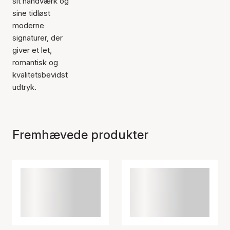
sit håndværk og
sine tidløst
moderne
signaturer, der
giver et let,
romantisk og
kvalitetsbevidst
udtryk.
Fremhævede produkter