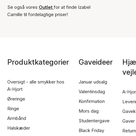
Se også vores
Outlet
for at finde Izabel
Camille til fordelagtige priser!
Produktkategorier
Gaveideer
Hjæ
vej
Oversigt - alle smykker hos
Januar udsalg
A-Hjort
Valentinsdag
A-Hjor
Øreringe
Konfirmation
Leveri
Ringe
Mors dag
Gavek
Armbånd
Studentergave
Gaver
Halskæder
Black Friday
Return