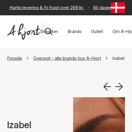
Hurtig levering & fri fragt over 299 kr.
-
60 dages returret
Smykker
Brands
Outlet
Om A-Hjo
Forside
Oversigt - alle brands hos A-Hjort
Izabel Ca
Izabel