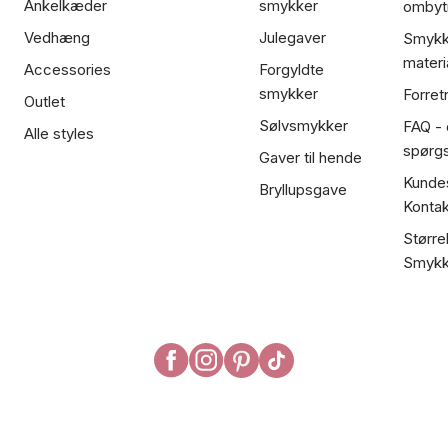
Ankelkæder
smykker
ombyt
Vedhæng
Julegaver
Smykk
materi
Accessories
Forgyldte
smykker
Forret
Outlet
Sølvsmykker
FAQ - 
Alle styles
spørg
Gaver til hende
Kundes
Bryllupsgave
Kontak
Større
Smykk