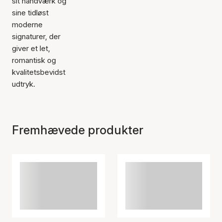
sit håndværk og
sine tidløst
moderne
signaturer, der
giver et let,
romantisk og
kvalitetsbevidst
udtryk.
Fremhævede produkter