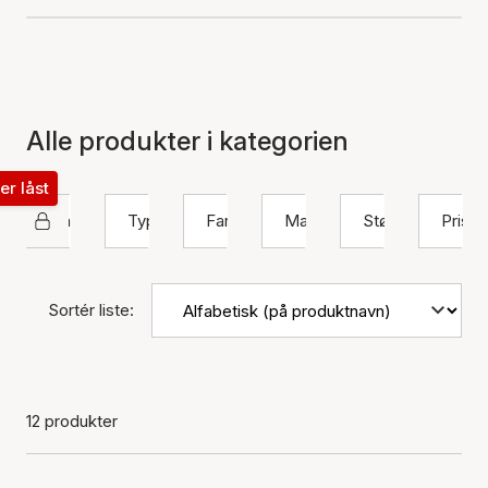
Alle produkter i kategorien
ter låst
Izabel Camille
Type
Farve
Materiale
Størrelse
Pris
Sortér liste:
12 produkter