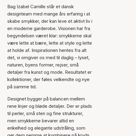
Bag Izabel Camille står et dansk
designteam med mange års erfaring i at
skabe smykker, der kan leve et aktivt liv i
en moderne garderobe. Visionen har fra
begyndelsen været klar: smykkerne skal
være lette at bære, lette at style og lette
at holde af. Inspirationen hentes fra alt
det, vi omgiver os med til daglig – lyset,
naturen, byens former, rejser, små
detaljer fra kunst og mode. Resultatet er
kollektioner, der føles velkendte og nye
på samme tid.
Designet bygger på balancen mellem
rene linjer og bløde detaljer. Der er plads
til perler, små sten og fine strukturer,
men smykkerne bevarer altid en
enkelhed og elegante udstråling, som
gør dem nemme at kombinere på kryds