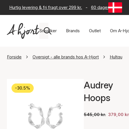
Hurtig levering & fri fragt over 299 kr.
-
60 dages returret
Smykker
Brands
Outlet
Om A-Hjo
Forside
Oversigt - alle brands hos A-Hjort
Hultquis
Audrey
-30.5%
Hoops
545,00 kr.
379,00 kr