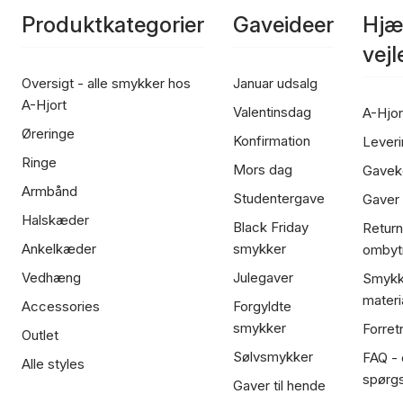
Produktkategorier
Gaveideer
Hjæ
vej
Oversigt - alle smykker hos
Januar udsalg
A-Hjort
Valentinsdag
A-Hjor
Øreringe
Konfirmation
Leveri
Ringe
Mors dag
Gavek
Armbånd
Studentergave
Gaver
Halskæder
Black Friday
Return
Ankelkæder
smykker
ombyt
Vedhæng
Julegaver
Smykk
materi
Accessories
Forgyldte
smykker
Forret
Outlet
Sølvsmykker
FAQ - 
Alle styles
spørg
Gaver til hende