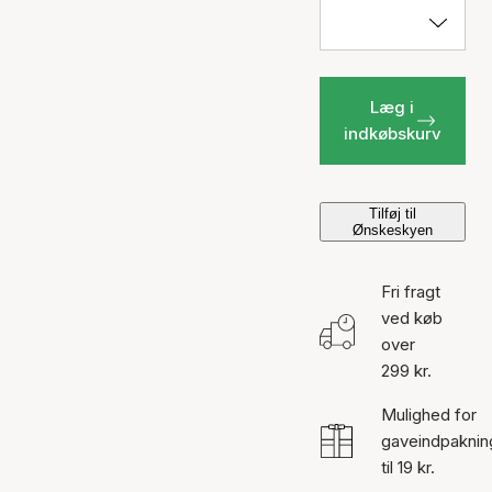
Læg i
indkøbskurv
Tilføj til
Ønskeskyen
Fri fragt
ved køb
over
299 kr.
Mulighed for
gaveindpaknin
til 19 kr.