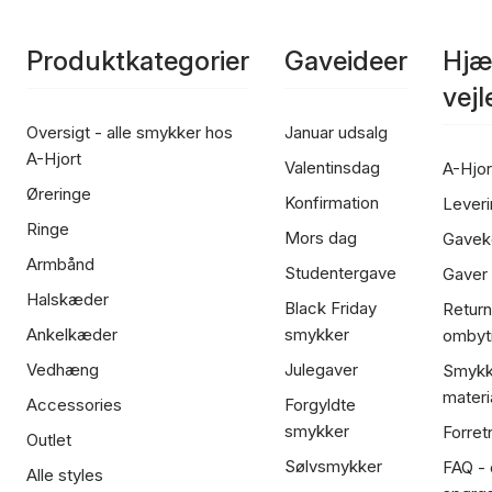
Produktkategorier
Gaveideer
Hjæ
vej
Oversigt - alle smykker hos
Januar udsalg
A-Hjort
Valentinsdag
A-Hjor
Øreringe
Konfirmation
Leveri
Ringe
Mors dag
Gavek
Armbånd
Studentergave
Gaver
Halskæder
Black Friday
Return
Ankelkæder
smykker
ombyt
Vedhæng
Julegaver
Smykk
materi
Accessories
Forgyldte
smykker
Forret
Outlet
Sølvsmykker
FAQ - 
Alle styles