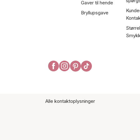
spørg
Gaver til hende
Kundes
Bryllupsgave
Kontak
Større
Smykk
Alle kontaktoplysninger