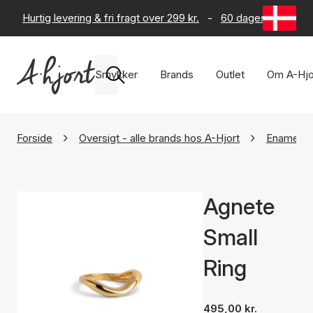
Hurtig levering & fri fragt over 299 kr.
-
60 dages returret
Smykker
Brands
Outlet
Om A-Hjo
Forside
Oversigt - alle brands hos A-Hjort
Enamel C
Agnete
Small
Ring
495,00 kr.