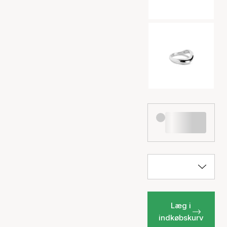
Læg i
indkøbskurv