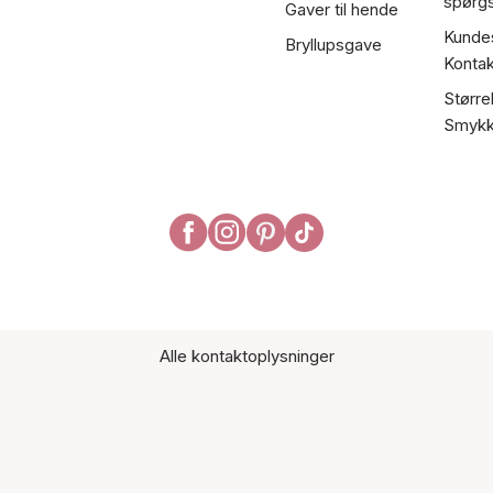
spørg
Gaver til hende
Kundes
Bryllupsgave
Kontak
Større
Smykk
Alle kontaktoplysninger