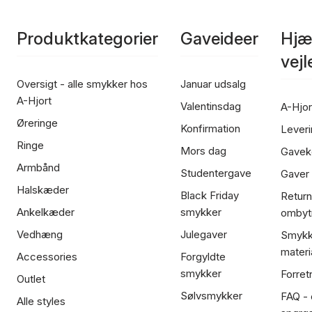
Produktkategorier
Gaveideer
Hjæ
vej
Oversigt - alle smykker hos
Januar udsalg
A-Hjort
Valentinsdag
A-Hjor
Øreringe
Konfirmation
Leveri
Ringe
Mors dag
Gavek
Armbånd
Studentergave
Gaver
Halskæder
Black Friday
Return
Ankelkæder
smykker
ombyt
Vedhæng
Julegaver
Smykk
materi
Accessories
Forgyldte
smykker
Forret
Outlet
Sølvsmykker
FAQ - 
Alle styles