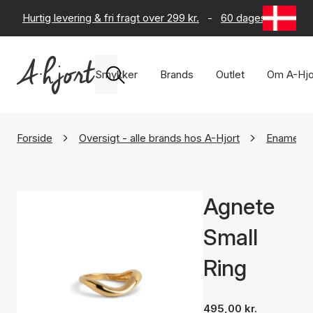
Hurtig levering & fri fragt over 299 kr.
-
60 dages returret
Smykker
Brands
Outlet
Om A-Hjo
Forside
Oversigt - alle brands hos A-Hjort
Enamel C
Agnete
Small
Ring
495,00 kr.