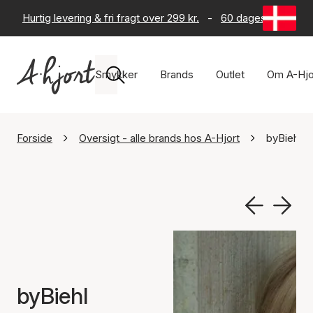
Hurtig levering & fri fragt over 299 kr.
-
60 dages returret
Smykker
Brands
Outlet
Om A-Hjo
Forside
Oversigt - alle brands hos A-Hjort
byBiehl
byBiehl