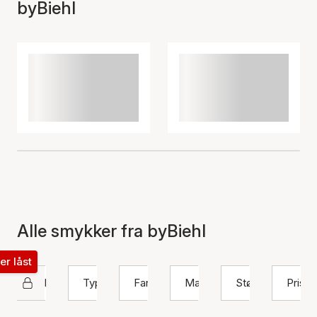
byBiehl
Alle smykker fra byBiehl
ter låst
byBiehl
Type
Farve
Materiale
Størrelse
Pris