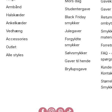
Mors dag
Gavek
Armbånd
Studentergave
Gaver
Halskæder
Black Friday
Return
Ankelkæder
smykker
ombyt
Vedhæng
Julegaver
Smykk
materi
Accessories
Forgyldte
smykker
Forret
Outlet
Sølvsmykker
FAQ - 
Alle styles
spørg
Gaver til hende
Kundes
Bryllupsgave
Kontak
Større
Smykk