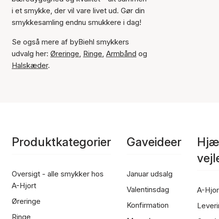
i et smykke, der vil vare livet ud. Gør din
smykkesamling endnu smukkere i dag!
Se også mere af byBiehl smykkers
udvalg her:
Øreringe
,
Ringe
,
Armbånd
og
Halskæder
.
Produktkategorier
Gaveideer
Hjæ
vej
Oversigt - alle smykker hos
Januar udsalg
A-Hjort
Valentinsdag
A-Hjor
Øreringe
Konfirmation
Leveri
Ringe