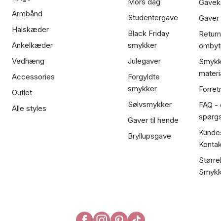
Mors dag
Gavek
Armbånd
Studentergave
Gaver
Halskæder
Black Friday
Return
Ankelkæder
smykker
ombyt
Vedhæng
Julegaver
Smykk
materi
Accessories
Forgyldte
smykker
Forret
Outlet
Sølvsmykker
FAQ - 
Alle styles
spørg
Gaver til hende
Kundes
Bryllupsgave
Kontak
Større
Smykk