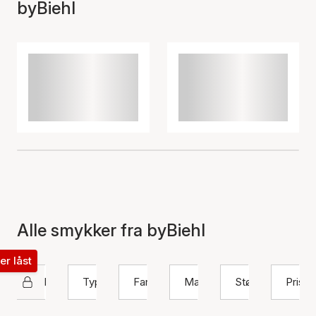
byBiehl
Alle smykker fra byBiehl
ter låst
byBiehl
Type
Farve
Materiale
Størrelse
Pris