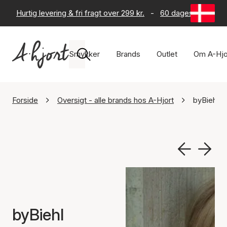
Hurtig levering & fri fragt over 299 kr.
-
60 dages returret
Smykker
Brands
Outlet
Om A-Hjo
Forside
Oversigt - alle brands hos A-Hjort
byBiehl
byBiehl