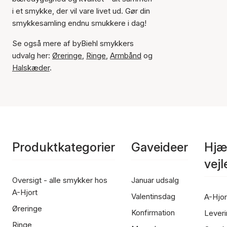
i et smykke, der vil vare livet ud. Gør din
smykkesamling endnu smukkere i dag!
Se også mere af byBiehl smykkers
udvalg her:
Øreringe
,
Ringe
,
Armbånd
og
Halskæder
.
Produktkategorier
Gaveideer
Hjæ
vej
Oversigt - alle smykker hos
Januar udsalg
A-Hjort
Valentinsdag
A-Hjor
Øreringe
Konfirmation
Leveri
Ringe