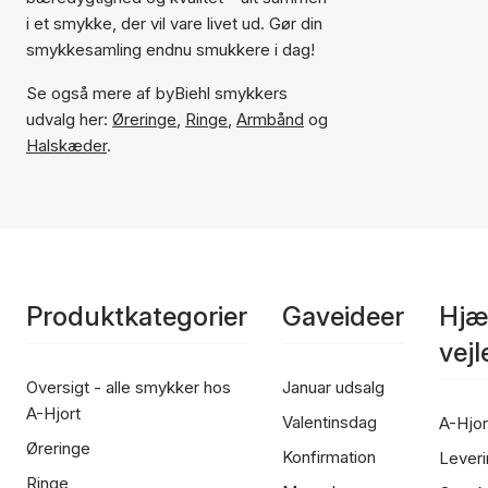
i et smykke, der vil vare livet ud. Gør din
smykkesamling endnu smukkere i dag!
Se også mere af byBiehl smykkers
udvalg her:
Øreringe
,
Ringe
,
Armbånd
og
Halskæder
.
Produktkategorier
Gaveideer
Hjæ
vej
Oversigt - alle smykker hos
Januar udsalg
A-Hjort
Valentinsdag
A-Hjor
Øreringe
Konfirmation
Leveri
Ringe