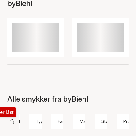
byBiehl
Alle smykker fra byBiehl
ter låst
byBiehl
Type
Farve
Materiale
Størrelse
Pris