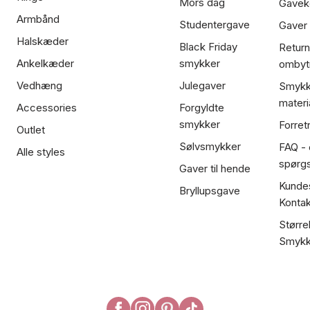
Mors dag
Gavek
Armbånd
Studentergave
Gaver
Halskæder
Black Friday
Return
Ankelkæder
smykker
ombyt
Vedhæng
Julegaver
Smykk
materi
Accessories
Forgyldte
smykker
Forret
Outlet
Sølvsmykker
FAQ - 
Alle styles
spørg
Gaver til hende
Kundes
Bryllupsgave
Kontak
Større
Smykk