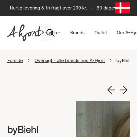
Hurtig levering & fri fragt over 299 kr.
-
60 dages returret
Smykker
Brands
Outlet
Om A-Hjo
Forside
Oversigt - alle brands hos A-Hjort
byBiehl
byBiehl