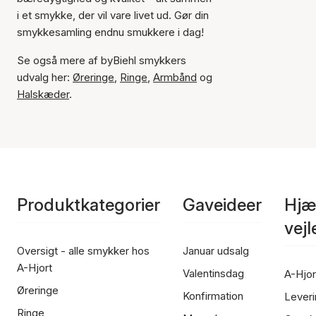
i et smykke, der vil vare livet ud. Gør din
smykkesamling endnu smukkere i dag!
Se også mere af byBiehl smykkers
udvalg her:
Øreringe
,
Ringe
,
Armbånd
og
Halskæder
.
Produktkategorier
Gaveideer
Hjæ
vej
Oversigt - alle smykker hos
Januar udsalg
A-Hjort
Valentinsdag
A-Hjor
Øreringe
Konfirmation
Leveri
Ringe