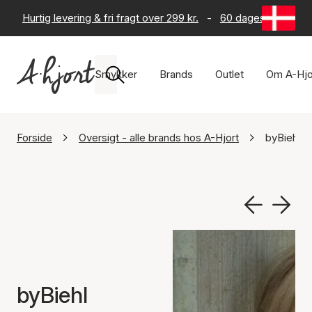
Hurtig levering & fri fragt over 299 kr.
-
60 dages returret
Smykker
Brands
Outlet
Om A-Hjo
Forside
Oversigt - alle brands hos A-Hjort
byBiehl
byBiehl