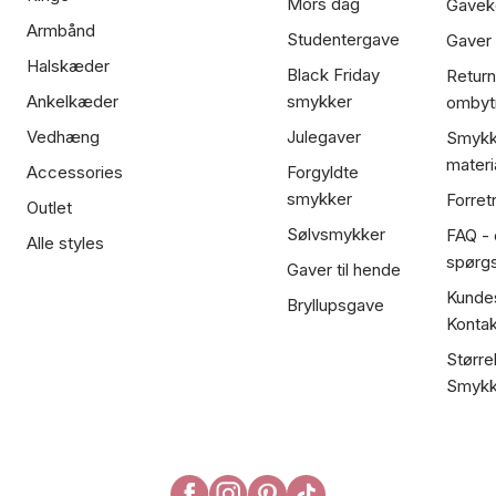
Mors dag
Gavek
Armbånd
Studentergave
Gaver
Halskæder
Black Friday
Return
Ankelkæder
smykker
ombyt
Vedhæng
Julegaver
Smykk
materi
Accessories
Forgyldte
smykker
Forret
Outlet
Sølvsmykker
FAQ - 
Alle styles
spørg
Gaver til hende
Kundes
Bryllupsgave
Kontak
Større
Smykk