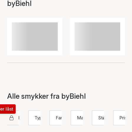
byBiehl
Alle smykker fra byBiehl
ter låst
byBiehl
Type
Farve
Materiale
Størrelse
Pris