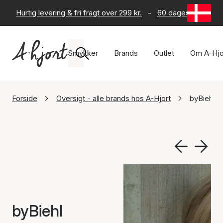
Hurtig levering & fri fragt over 299 kr.
-
60 dages returret
Smykker
Brands
Outlet
Om A-Hjo
Forside
Oversigt - alle brands hos A-Hjort
byBiehl
byBiehl