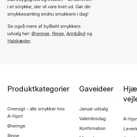
i et smykke, der vil vare livet ud. Gør din
smykkesamling endnu smukkere i dag!
Se også mere af byBiehl smykkers
udvalg her:
Øreringe
,
Ringe
,
Armbånd
og
Halskæder
.
Produktkategorier
Gaveideer
Hjæ
vej
Oversigt - alle smykker hos
Januar udsalg
A-Hjort
Valentinsdag
A-Hjor
Øreringe
Konfirmation
Leveri
Ringe