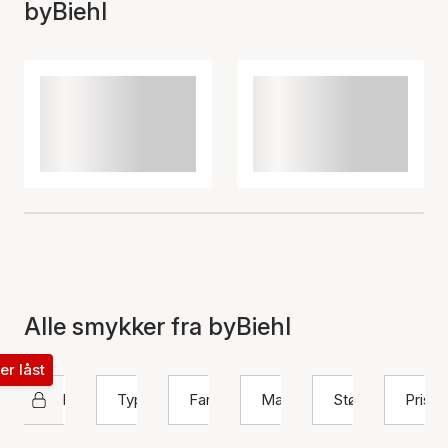
byBiehl
Alle smykker fra byBiehl
ter låst
byBiehl
Type
Farve
Materiale
Størrelse
Pris