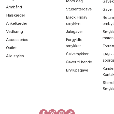
Mors dag
Gavek
Armbånd
Studentergave
Gaver
Halskæder
Black Friday
Return
Ankelkæder
smykker
ombyt
Vedhæng
Julegaver
Smykk
materi
Accessories
Forgyldte
smykker
Forret
Outlet
Sølvsmykker
FAQ - 
Alle styles
spørg
Gaver til hende
Kundes
Bryllupsgave
Kontak
Større
Smykk