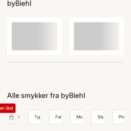
byBiehl
Alle smykker fra byBiehl
ter låst
byBiehl
Type
Farve
Materiale
Størrelse
Pris