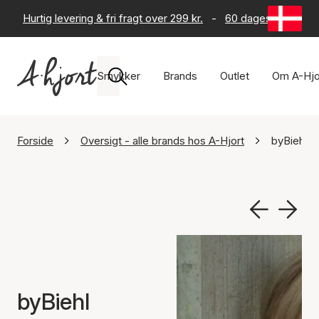
Hurtig levering & fri fragt over 299 kr.
-
60 dages returret
Smykker
Brands
Outlet
Om A-Hjo
Forside
Oversigt - alle brands hos A-Hjort
byBiehl
byBiehl