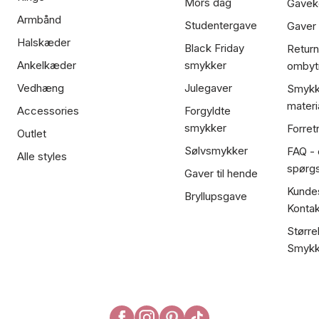
Mors dag
Gavek
Armbånd
Studentergave
Gaver
Halskæder
Black Friday
Return
Ankelkæder
smykker
ombyt
Vedhæng
Julegaver
Smykk
materi
Accessories
Forgyldte
smykker
Forret
Outlet
Sølvsmykker
FAQ - 
Alle styles
spørg
Gaver til hende
Kundes
Bryllupsgave
Kontak
Større
Smykk