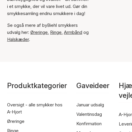
i et smykke, der vil vare livet ud. Gør din
smykkesamling endnu smukkere i dag!
Se også mere af byBiehl smykkers
udvalg her:
Øreringe
,
Ringe
,
Armbånd
og
Halskæder
.
Produktkategorier
Gaveideer
Hjæ
vej
Oversigt - alle smykker hos
Januar udsalg
A-Hjort
Valentinsdag
A-Hjor
Øreringe
Konfirmation
Leveri
Ringe